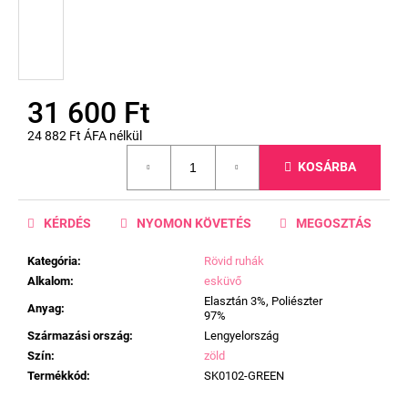
31 600 Ft
24 882 Ft ÁFA nélkül
Egységár:
KOSÁRBA
KÉRDÉS
NYOMON KÖVETÉS
MEGOSZTÁS
Kategória
:
Rövid ruhák
Alkalom
:
esküvő
Elasztán 3%, Poliészter
Anyag
:
97%
Származási ország
:
Lengyelország
Szín
:
zöld
Termékkód
:
SK0102-GREEN