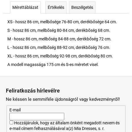
Mérettáblázat
Értékelés
Beszélgetés
XS - hossz 86 cm, mellbősége 76-80 cm, derékbősége 64 cm.
S - hossz 86 cm, mellbőség 80-84 cm, derékbőség 68 cm.
M - hossz 86 cm, mellbőség 84-88 cm, derékbőség 72 cm.
L - hossz 86 cm, mellbőség 88-92 cm, derékbőség 76 cm.
XL - hossz 86 cm, mellbőség 92-98 cm, derékbőség 80 cm.
A modell magassága 175 cm és S-es méretet visel.
L
á
Feliratkozás hírlevélre
b
Ne késsen le semmiféle újdonságról vagy kedvezményről!
l
é
E-mail
c
Hozzájárulok, hogy az általam önként megadott nevem és
e-mail címem felhasználásával a(z) Mia Dresses, s. r.