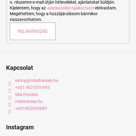
o. részemre e-mail útján hírleveleket, ajánlatokat küldjön.
Kijelentem, hogy az
adatkezelési tájékoztatót
elolvastam.
Megértettem, hogy a hozzájárulásom bármikor
visszavonhatom.
FELIRATKOZÁS
Kapcsolat
eshop
@
miadresses.hu
+421 902 035 695
Mia Dresses
miadresses.hu
+421902035695
Instagram