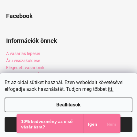
Facebook
Információk önnek
A vásárlás lépései
Áru visszaküldése
Elégedett vásárlóink
Üzleti feltételek (ÁSZF)
Adatkezelési tájékoztató
Ez az oldal sütiket használ. Ezen weboldalt követésével
elfogadja azok használatát. Tudjon meg többet
itt.
Webáruház értékelése
Kapcsolat
Beállítások
Shoptet készítette
10% kedvezmény az első
Elfogadom
Igen
Nem
Copyright 2026
miadresses.hu
. Minden jog fenntartva.
vásárlásra?