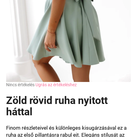
A
Nincs értékelés
Ugrás az értékeléshez
termék
átlagos
Zöld rövid ruha nyitott
értékelése
5-
háttal
ből
0,0
csillag.
Finom részleteivel és különleges kisugárzásával ez a
ruha az első pillantásra rabul ejt. Elegáns stílusát az