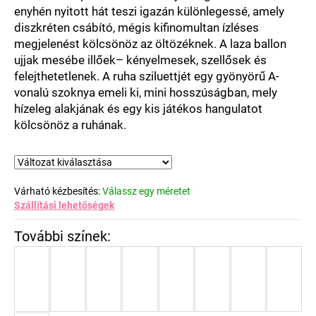
enyhén nyitott hát teszi igazán különlegessé, amely
diszkréten csábító, mégis kifinomultan ízléses
megjelenést kölcsönöz az öltözéknek. A laza ballon
ujjak mesébe illőek– kényelmesek, szellősek és
felejthetetlenek. A ruha sziluettjét egy gyönyörű A-
vonalú szoknya emeli ki, mini hosszúságban, mely
hízeleg alakjának és egy
kis játékos hangulatot
kölcsönöz
a ruhának.
Várható kézbesítés:
Válassz egy méretet
Szállítási lehetőségek