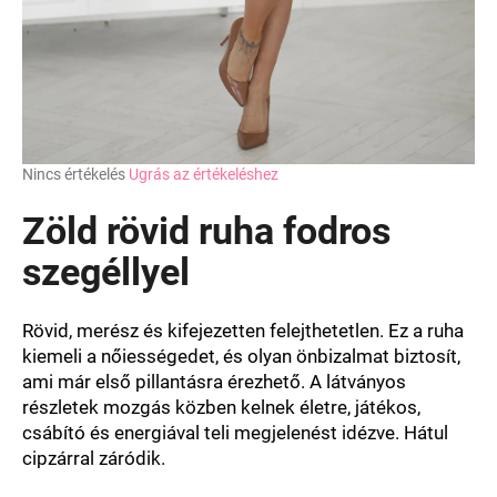
A
Nincs értékelés
Ugrás az értékeléshez
termék
átlagos
Zöld rövid ruha fodros
értékelése
5-
szegéllyel
ből
0,0
csillag.
Rövid, merész és
kifejezetten felejthetetlen
. Ez a ruha
kiemeli a nőiességedet, és olyan önbizalmat biztosít,
ami már első pillantásra érezhető. A látványos
részletek mozgás közben kelnek életre, játékos,
csábító és energiával teli megjelenést idézve. Hátul
cipzárral záródik.