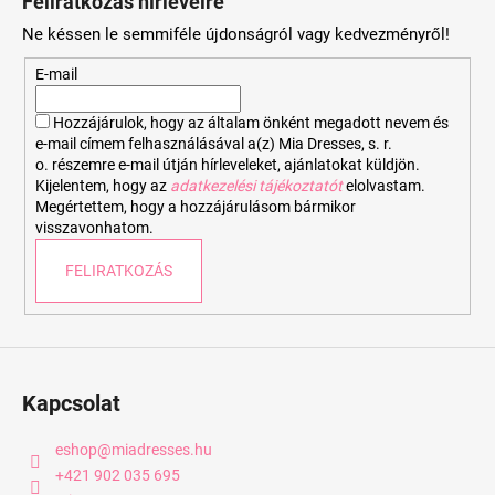
Feliratkozás hírlevélre
b
Ne késsen le semmiféle újdonságról vagy kedvezményről!
l
é
E-mail
c
Hozzájárulok, hogy az általam önként megadott nevem és
e-mail címem felhasználásával a(z) Mia Dresses, s. r.
o. részemre e-mail útján hírleveleket, ajánlatokat küldjön.
Kijelentem, hogy az
adatkezelési tájékoztatót
elolvastam.
Megértettem, hogy a hozzájárulásom bármikor
visszavonhatom.
FELIRATKOZÁS
Kapcsolat
eshop
@
miadresses.hu
+421 902 035 695