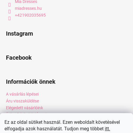
Mia Dresses
miadresses.hu
+421902035695
Instagram
Facebook
Információk önnek
A vásárlás lépései
Áru visszaküldése
Elégedett vásárlóink
Üzleti feltételek (ÁSZF)
Adatkezelési tájékoztató
Ez az oldal sütiket használ. Ezen weboldalt követésével
elfogadja azok használatát. Tudjon meg többet
itt.
Webáruház értékelése