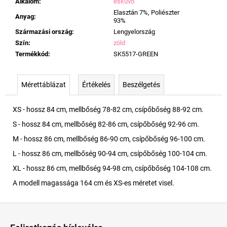
Alkalom
:
esküvő
Elasztán 7%, Poliészter
Anyag
:
93%
Származási ország
:
Lengyelország
Szín
:
zöld
Termékkód
:
SK5517-GREEN
Mérettáblázat
Értékelés
Beszélgetés
XS - hossz 84 cm, mellbőség 78-82 cm, csípőbőség 88-92 cm.
S - hossz 84 cm, mellbőség 82-86 cm, csípőbőség 92-96 cm.
M - hossz 86 cm, mellbőség 86-90 cm, csípőbőség 96-100 cm.
L - hossz 86 cm, mellbőség 90-94 cm, csípőbőség 100-104 cm.
XL - hossz 86 cm, mellbőség 94-98 cm, csípőbőség 104-108 cm.
A modell magassága 164 cm és XS-es méretet visel.
L
á