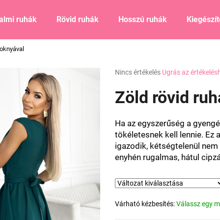
almi ruhák
Rövid ruhák
Hosszú ruhák
Kiegészí
zoknyával
Mit keres?
A
Nincs értékelés
Ugrás az értékelés
termék
átlagos
Zöld rövid ru
KERESÉS
értékelése
5-
ből
Ha az egyszerűség a gyengé
0,0
Ajánljuk
tökéletesnek kell lennie. Ez
csillag.
igazodik, kétségtelenül nem 
enyhén rugalmas, hátul cipzá
Várható kézbesítés:
Válassz egy m