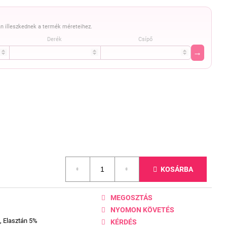
n illeszkednek a termék méreteihez.
Derék
Csípő
→
KOSÁRBA
MEGOSZTÁS
NYOMON KÖVETÉS
, Elasztán 5%
KÉRDÉS