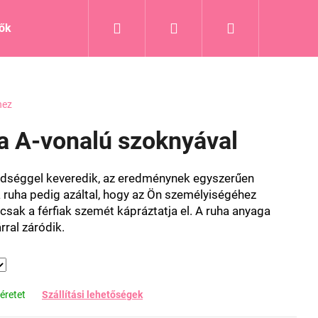
Keresés
Bejelentkezés
Kosár
tők
Blog
hez
ha A-vonalú szoknyával
dséggel keveredik, az eredménynek egyszerűen
 a ruha pedig azáltal, hogy az Ön személyiségéhez
csak a férfiak szemét kápráztatja el. A ruha anyaga
rral záródik.
éretet
Szállítási lehetőségek