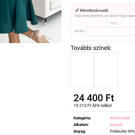
📏 Mérettanácsadó
Adja meg méreteit, és nézze meg, hogya
Mell
Az Ön:
24 400 Ft
19 213 Ft ÁFA nélkül
Egységár:
Kategória
:
Rövid ruhák
Alkalom
:
esküvő
Anyag
:
Poliészter 95%