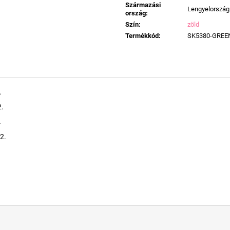
Származási
Lengyelország
ország
:
Szín
:
zöld
Termékkód
:
SK5380-GREE
.
2.
.
2.