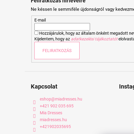
Feliratkozás hírlevélre
b
Ne késsen le semmiféle újdonságról vagy kedvezmé
l
é
E-mail
c
Hozzájárulok, hogy az általam önként megadott nevem
Kijelentem, hogy az
adatkezelési tájékoztatót
elolvas
FELIRATKOZÁS
Kapcsolat
Inst
eshop
@
miadresses.hu
+421 902 035 695
Mia Dresses
miadresses.hu
+421902035695