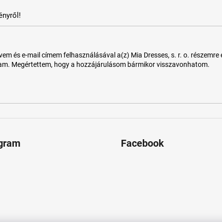
nyről!
 és e-mail címem felhasználásával a(z) Mia Dresses, s. r. o. részemre e-m
tam. Megértettem, hogy a hozzájárulásom bármikor visszavonhatom.
agram
Facebook