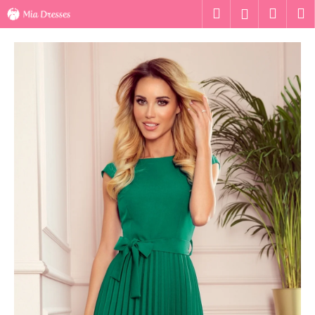
K
Ugrás
Keresés
Kosár
M
Bejelentk
a
o
fő
Vissza
Vissza
s
tartalomhoz
á
M
r
i
t
k
e
r
e
s
?
KERESÉS