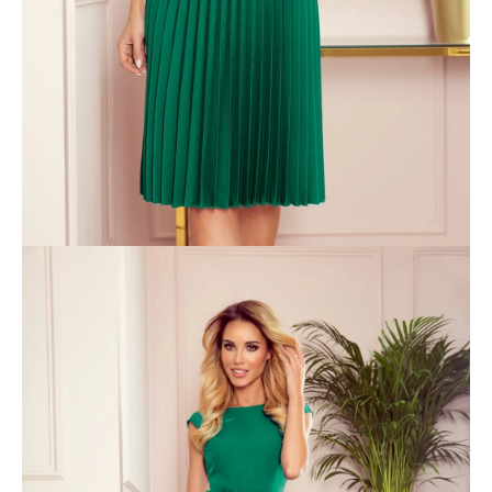
A
j
á
n
l
j
u
k