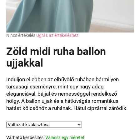
A
Nincs értékelés
Ugrás az értékeléshez
termék
átlagos
Zöld midi ruha ballon
értékelése
5-
ujjakkal
ből
0,0
csillag.
Induljon el ebben az elbűvölő ruhában bármilyen
társasági eseményre, mint egy nagy adag
eleganciával, bájjal és nemességgel rendelkező
hölgy.
A ballon ujjak és a hátkivágás romantikus
hatást kölcsönöz a ruhának. Hátul cipzárral záródik.
Várható kézbesítés:
Válassz egy méretet