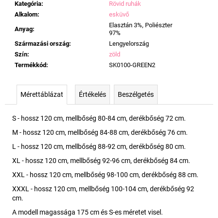
Kategória
:
Rövid ruhák
Alkalom
:
esküvő
Elasztán 3%, Poliészter
Anyag
:
97%
Származási ország
:
Lengyelország
Szín
:
zöld
Termékkód
:
SK0100-GREEN2
Mérettáblázat
Értékelés
Beszélgetés
S - hossz 120 cm, mellbőség 80-84 cm, derékbőség 72 cm.
M - hossz 120 cm, mellbőség 84-88 cm, derékbőség 76 cm.
L - hossz 120 cm, mellbőség 88-92 cm, derékbőség 80 cm.
XL - hossz 120 cm, mellbőség 92-96 cm, derékbőség 84 cm.
XXL - hossz 120 cm, mellbőség 98-100 cm, derékbőség 88 cm.
XXXL - hossz 120 cm, mellbőség 100-104 cm, derékbőség 92
cm.
A modell magassága 175 cm és S-es méretet visel.