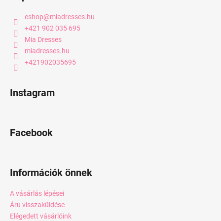
eshop
@
miadresses.hu
+421 902 035 695
Mia Dresses
miadresses.hu
+421902035695
Instagram
Facebook
Információk önnek
A vásárlás lépései
Áru visszaküldése
Elégedett vásárlóink