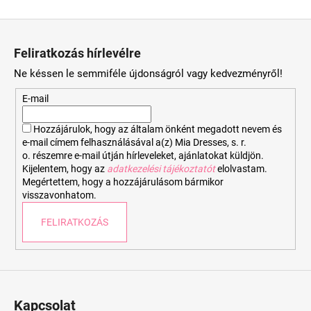
L
á
Feliratkozás hírlevélre
b
Ne késsen le semmiféle újdonságról vagy kedvezményről!
l
é
E-mail
c
Hozzájárulok, hogy az általam önként megadott nevem és
e-mail címem felhasználásával a(z) Mia Dresses, s. r.
o. részemre e-mail útján hírleveleket, ajánlatokat küldjön.
Kijelentem, hogy az
adatkezelési tájékoztatót
elolvastam.
Megértettem, hogy a hozzájárulásom bármikor
visszavonhatom.
FELIRATKOZÁS
Kapcsolat