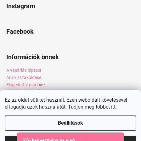
Instagram
Facebook
Információk önnek
A vásárlás lépései
Áru visszaküldése
Elégedett vásárlóink
Üzleti feltételek (ÁSZF)
Adatkezelési tájékoztató
Ez az oldal sütiket használ. Ezen weboldalt követésével
Webáruház értékelése
elfogadja azok használatát. Tudjon meg többet
itt.
Kapcsolat
Beállítások
Shoptet készítette
10% kedvezmény az első