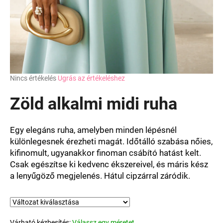
A
Nincs értékelés
Ugrás az értékeléshez
termék
átlagos
Zöld alkalmi midi ruha
értékelése
5-
ből
Egy elegáns ruha, amelyben minden lépésnél
0,0
különlegesnek érezheti magát. Időtálló szabása nőies,
csillag.
kifinomult, ugyanakkor finoman csábító hatást kelt.
Csak egészítse ki kedvenc ékszereivel, és máris kész
a lenyűgöző megjelenés. Hátul cipzárral záródik.
Várható kézbesítés:
Válassz egy méretet