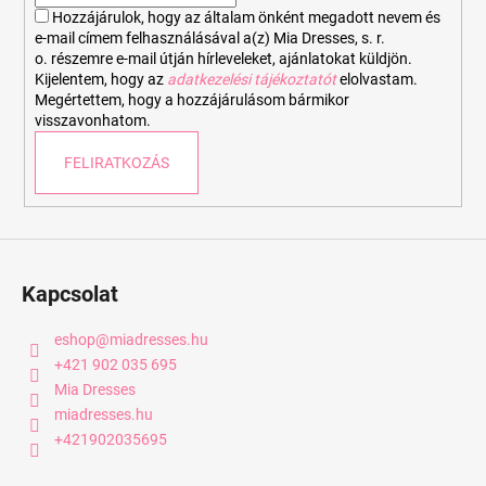
c
Hozzájárulok, hogy az általam önként megadott nevem és
e-mail címem felhasználásával a(z) Mia Dresses, s. r.
o. részemre e-mail útján hírleveleket, ajánlatokat küldjön.
Kijelentem, hogy az
adatkezelési tájékoztatót
elolvastam.
Megértettem, hogy a hozzájárulásom bármikor
visszavonhatom.
FELIRATKOZÁS
Kapcsolat
eshop
@
miadresses.hu
+421 902 035 695
Mia Dresses
miadresses.hu
+421902035695