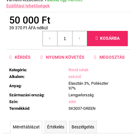
Szállítási lehetőségek
50 000 Ft
39 370 Ft ÁFA nélkül
Egységár:
KOSÁRBA
KÉRDÉS
NYOMON KÖVETÉS
MEGOSZTÁS
Kategória
:
Rövid ruhák
Alkalom
:
esküvő
Elasztán 3%, Poliészter
Anyag
:
97%
Származási ország
:
Lengyelország
Szín
:
zöld
Termékkód
:
SK3037-GREEN
Mérettáblázat
Értékelés
Beszélgetés