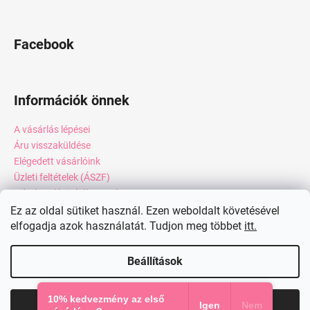
Facebook
Információk önnek
A vásárlás lépései
Áru visszaküldése
Elégedett vásárlóink
Üzleti feltételek (ÁSZF)
Adatkezelési tájékoztató
Webáruház értékelése
Ez az oldal sütiket használ. Ezen weboldalt követésével
elfogadja azok használatát. Tudjon meg többet
itt.
Kapcsolat
Blog
Beállítások
Shoptet készítette
10% kedvezmény az első
Elfogadom
Igen
Nem
Copyright 2026
miadresses.hu
. Minden jog fenntartva.