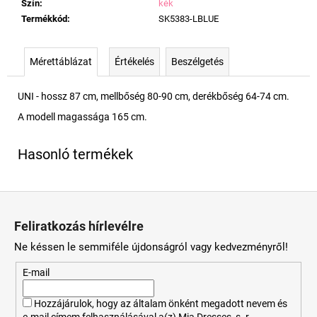
Szín
:
kék
Termékkód
:
SK5383-LBLUE
Mérettáblázat
Értékelés
Beszélgetés
UNI - hossz 87 cm, mellbőség 80-90 cm, derékbőség 64-74 cm.
A modell magassága 165 cm.
L
á
Feliratkozás hírlevélre
b
Ne késsen le semmiféle újdonságról vagy kedvezményről!
l
é
E-mail
c
Hozzájárulok, hogy az általam önként megadott nevem és
e-mail címem felhasználásával a(z) Mia Dresses, s. r.