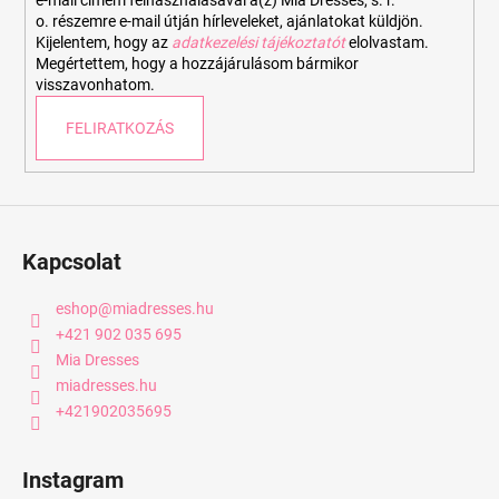
o. részemre e-mail útján hírleveleket, ajánlatokat küldjön.
Kijelentem, hogy az
adatkezelési tájékoztatót
elolvastam.
Megértettem, hogy a hozzájárulásom bármikor
visszavonhatom.
FELIRATKOZÁS
Kapcsolat
eshop
@
miadresses.hu
+421 902 035 695
Mia Dresses
miadresses.hu
+421902035695
Instagram