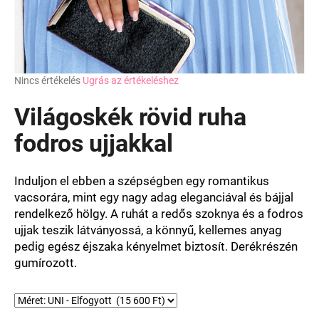
A
Nincs értékelés
Ugrás az értékeléshez
termék
átlagos
Világoskék rövid ruha
értékelése
5-
fodros ujjakkal
ből
0,0
csillag.
Induljon el ebben a szépségben egy romantikus
vacsorára, mint egy nagy adag eleganciával és bájjal
rendelkező hölgy. A ruhát a redős szoknya és a fodros
ujjak teszik látványossá, a könnyű, kellemes anyag
pedig egész éjszaka kényelmet biztosít. Derékrészén
gumírozott.