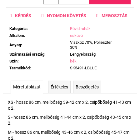
KÉRDÉS
NYOMON KÖVETÉS
MEGOSZTÁS
Kategória
:
Rövid ruhák
Alkalom
:
esküvő
Viszkóz 70%, Poliészter
Anyag
:
30%
Származási ország
:
Lengyelország
Szín
:
kék
Termékkód
:
SK5491-LBLUE
Mérettáblázat
Értékelés
Beszélgetés
XS - hossz 86 cm, mellbőség 39-42 cm x 2, csípőbőség 41-43 cm
x 2.
S - hossz 86 cm, mellbőség 41-44 cm x 2, csípőbőség 43-45 cm x
2.
M - hossz 86 cm, mellbőség 43-46 cm x 2, csípőbőség 45-47 cm
x 2.