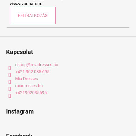
visszavonhatom.
FELIRATKOZÁS
Kapcsolat
eshop
@
miadresses.hu
+421 902 035 695
Mia Dresses
miadresses.hu
+421902035695
Instagram