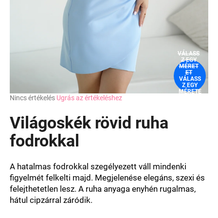
VÁLASS
Z EGY
MÉRET
ET
VÁLASS
Z EGY
MÉRETE
A
Nincs értékelés
Ugrás az értékeléshez
T
termék
átlagos
Világoskék rövid ruha
értékelése
5-
fodrokkal
ből
0,0
csillag.
A hatalmas fodrokkal szegélyezett váll mindenki
figyelmét felkelti majd. Megjelenése elegáns, szexi és
felejthetetlen lesz. A ruha anyaga enyhén rugalmas,
hátul cipzárral záródik.