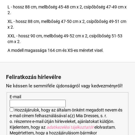
L - hossz 88 cm, mellbőség 45-48 cm x 2, csípőbőség 47-49 cm x
2.
XL - hossz 88 cm, mellbőség 47-50 cm x 2, csípőbőség 49-51 cm
x 2.
XXL - hossz 90 cm, mellbőség 49-52 cm x 2, csípőbőség 51-53
cm x 2.
A modell magassága 164 cm és XS-es méretet visel.
L
á
Feliratkozás hírlevélre
b
Ne késsen le semmiféle újdonságról vagy kedvezményről!
l
é
E-mail
c
Hozzájárulok, hogy az általam önként megadott nevem és
e-mail címem felhasználásával a(z) Mia Dresses, s. r.
o. részemre e-mail útján hírleveleket, ajánlatokat küldjön.
Kijelentem, hogy az
adatkezelési tájékoztatót
elolvastam.
Megértettem, hogy a hozzájárulásom bármikor