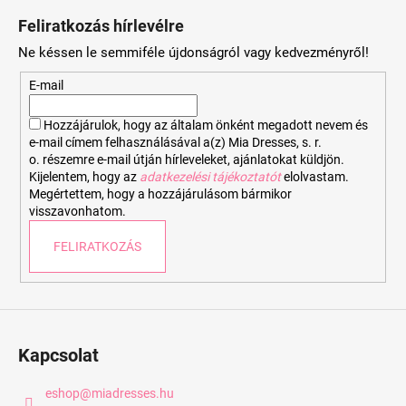
á
Feliratkozás hírlevélre
b
Ne késsen le semmiféle újdonságról vagy kedvezményről!
l
é
E-mail
c
Hozzájárulok, hogy az általam önként megadott nevem és
e-mail címem felhasználásával a(z) Mia Dresses, s. r.
o. részemre e-mail útján hírleveleket, ajánlatokat küldjön.
Kijelentem, hogy az
adatkezelési tájékoztatót
elolvastam.
Megértettem, hogy a hozzájárulásom bármikor
visszavonhatom.
FELIRATKOZÁS
Kapcsolat
eshop
@
miadresses.hu