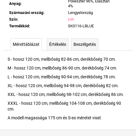
Poliészter 96%, Elasztán
Anyag
:
4%
Származási ország
:
Lengyelország
Szín
:
kék
Termékkód
:
SK0116-LBLUE
Mérettáblázat
Értékelés
Beszélgetés
S - hossz 120 cm, mellbőség 82-86 cm, derékbőség 70 cm.
M - hossz 120 cm, mellbőség 86-90 cm, derékbőség 74 cm.
L - hossz 120 cm, mellbőség 90-94 cm, derékbőség 78 cm.
XL - hossz 120 cm, mellbőség 94-98 cm, derékbőség 82 cm.
XXL - hossz 120 cm, mellbőség 98-102 cm, derékbőség 86 cm.
XXXL - hossz 120 cm, mellbőség 104-108 cm, derékbőség 90
cm.
A modell magassága 175 cm és S-es méretet visel.
L