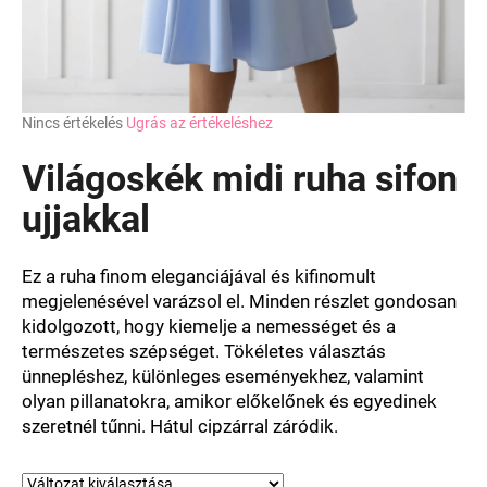
A
Nincs értékelés
Ugrás az értékeléshez
termék
átlagos
Világoskék midi ruha sifon
értékelése
5-
ujjakkal
ből
0,0
csillag.
Ez a ruha finom eleganciájával és kifinomult
megjelenésével varázsol el. Minden részlet gondosan
kidolgozott, hogy kiemelje a nemességet és a
természetes szépséget. Tökéletes választás
ünnepléshez, különleges eseményekhez, valamint
olyan pillanatokra, amikor előkelőnek és egyedinek
szeretnél tűnni. Hátul cipzárral záródik.