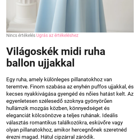
A
Nincs értékelés
Ugrás az értékeléshez
termék
átlagos
Világoskék midi ruha
értékelése
5-
ballon ujjakkal
ből
0,0
csillag.
Egy ruha, amely különleges pillanatokhoz van
teremtve. Finom szabása az enyhén puffos ujjakkal, és
kecses nyakkivágása gyengéd és nőies hatást kelt. Az
egyenletesen szélesedő szoknya gyönyörűen
hullámzik mozgás közben, könnyedséget és
eleganciát kölcsönözve a teljes ruhának. Ideális
választás romantikus találkozókra, esküvőre vagy
olyan pillanatokhoz, amikor hercegnőnek szeretnéd
érezni magad. Hátul cipzárral záródik.