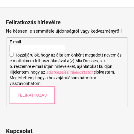
L
á
Feliratkozás hírlevélre
b
Ne késsen le semmiféle újdonságról vagy kedvezményről!
l
é
E-mail
c
Hozzájárulok, hogy az általam önként megadott nevem és
e-mail címem felhasználásával a(z) Mia Dresses, s. r.
o. részemre e-mail útján hírleveleket, ajánlatokat küldjön.
Kijelentem, hogy az
adatkezelési tájékoztatót
elolvastam.
Megértettem, hogy a hozzájárulásom bármikor
visszavonhatom.
FELIRATKOZÁS
Kapcsolat