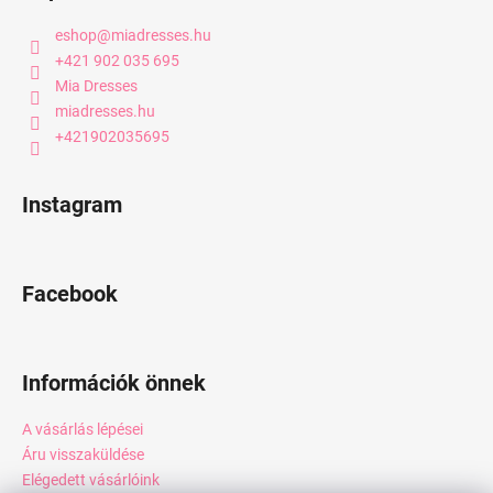
eshop
@
miadresses.hu
+421 902 035 695
Mia Dresses
miadresses.hu
+421902035695
Instagram
Facebook
Információk önnek
A vásárlás lépései
Áru visszaküldése
Elégedett vásárlóink