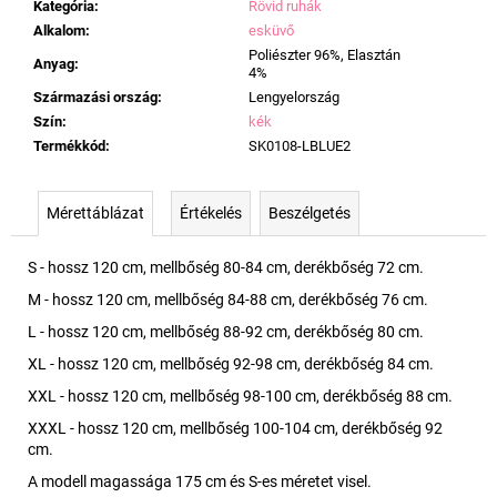
Kategória
:
Rövid ruhák
Alkalom
:
esküvő
Poliészter 96%, Elasztán
Anyag
:
4%
Származási ország
:
Lengyelország
Szín
:
kék
Termékkód
:
SK0108-LBLUE2
Mérettáblázat
Értékelés
Beszélgetés
S - hossz 120 cm, mellbőség 80-84 cm, derékbőség 72 cm.
M - hossz 120 cm, mellbőség 84-88 cm, derékbőség 76 cm.
L - hossz 120 cm, mellbőség 88-92 cm, derékbőség 80 cm.
XL - hossz 120 cm, mellbőség 92-98 cm, derékbőség 84 cm.
XXL - hossz 120 cm, mellbőség 98-100 cm, derékbőség 88 cm.
XXXL - hossz 120 cm, mellbőség 100-104 cm, derékbőség 92
cm.
A modell magassága 175 cm és S-es méretet visel.