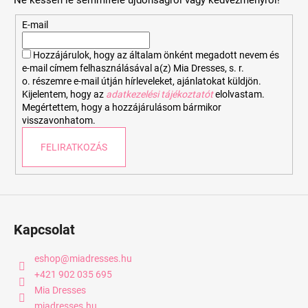
l
é
E-mail
c
Hozzájárulok, hogy az általam önként megadott nevem és
e-mail címem felhasználásával a(z) Mia Dresses, s. r.
o. részemre e-mail útján hírleveleket, ajánlatokat küldjön.
Kijelentem, hogy az
adatkezelési tájékoztatót
elolvastam.
Megértettem, hogy a hozzájárulásom bármikor
visszavonhatom.
FELIRATKOZÁS
Kapcsolat
eshop
@
miadresses.hu
+421 902 035 695
Mia Dresses
miadresses.hu