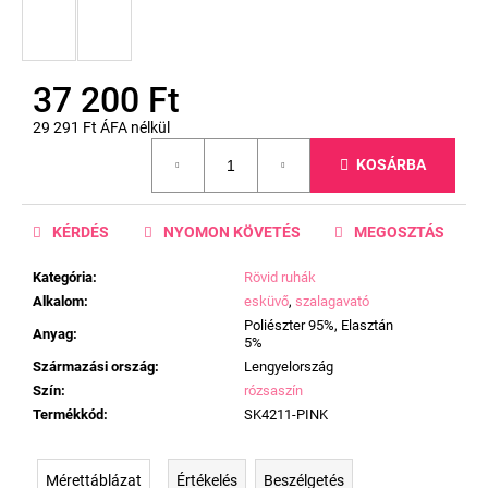
37 200 Ft
29 291 Ft ÁFA nélkül
Egységár:
KOSÁRBA
KÉRDÉS
NYOMON KÖVETÉS
MEGOSZTÁS
Kategória
:
Rövid ruhák
Alkalom
:
esküvő
,
szalagavató
Poliészter 95%, Elasztán
Anyag
:
5%
Származási ország
:
Lengyelország
Szín
:
rózsaszín
Termékkód
:
SK4211-PINK
Mérettáblázat
Értékelés
Beszélgetés