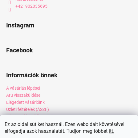
+421902035695
Instagram
Facebook
Információk önnek
A vásárlás lépései
Áru visszaküldése
Elégedett vásárlóink
Üzleti feltételek (ÁSZF)
Adatkezelési tájékoztató
Webáruház értékelése
Ez az oldal sütiket használ. Ezen weboldalt követésével
elfogadja azok használatát. Tudjon meg többet
itt.
Kapcsolat
Blog