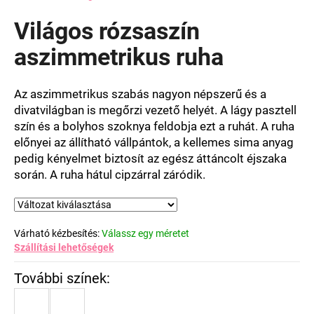
termék
átlagos
Világos rózsaszín
értékelése
5-
aszimmetrikus ruha
ből
0,0
csillag.
Az aszimmetrikus szabás nagyon népszerű és a
divatvilágban is megőrzi vezető helyét. A lágy pasztell
szín és a bolyhos szoknya feldobja ezt a ruhát. A ruha
előnyei az állítható vállpántok, a kellemes sima anyag
pedig kényelmet biztosít az egész áttáncolt éjszaka
során. A ruha hátul cipzárral záródik.
Várható kézbesítés:
Válassz egy méretet
Szállítási lehetőségek