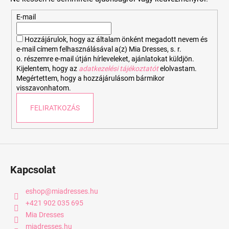
l
é
E-mail
c
Hozzájárulok, hogy az általam önként megadott nevem és
e-mail címem felhasználásával a(z) Mia Dresses, s. r.
o. részemre e-mail útján hírleveleket, ajánlatokat küldjön.
Kijelentem, hogy az
adatkezelési tájékoztatót
elolvastam.
Megértettem, hogy a hozzájárulásom bármikor
visszavonhatom.
FELIRATKOZÁS
Kapcsolat
eshop
@
miadresses.hu
+421 902 035 695
Mia Dresses
miadresses.hu