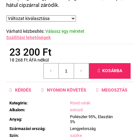
hátul cipzárral záródik.
Várható kézbesítés:
Válassz egy méretet
Szállítási lehetőségek
23 200 Ft
18 268 Ft ÁFA nélkül
Egységár:
KOSÁRBA
KÉRDÉS
NYOMON KÖVETÉS
MEGOSZTÁS
Kategória
:
Rövid ruhák
Alkalom
:
esküvő
Poliészter 95%, Elasztán
Anyag
:
5%
Származási ország
:
Lengyelország
Szín
:
szürke