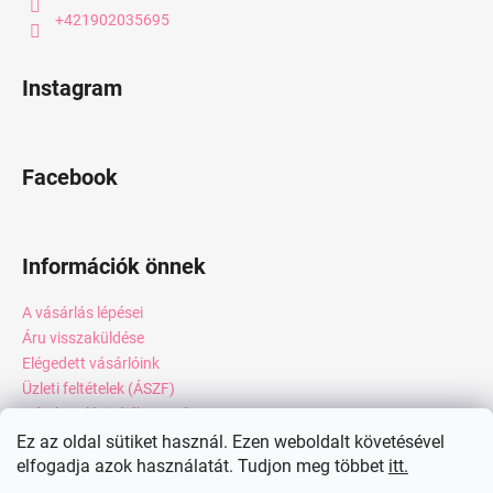
+421902035695
Instagram
Facebook
Információk önnek
A vásárlás lépései
Áru visszaküldése
Elégedett vásárlóink
Üzleti feltételek (ÁSZF)
Adatkezelési tájékoztató
Webáruház értékelése
Ez az oldal sütiket használ. Ezen weboldalt követésével
Kapcsolat
elfogadja azok használatát. Tudjon meg többet
itt.
Blog