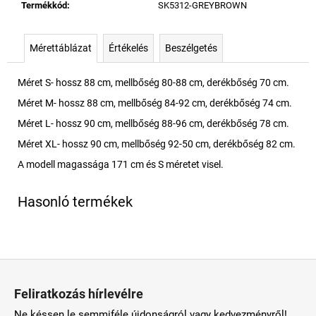
Termékkód
:
SK5312-GREYBROWN
Mérettáblázat
Értékelés
Beszélgetés
Méret S- hossz 88 cm, mellbőség 80-88 cm, derékbőség 70 cm.
Méret M- hossz 88 cm, mellbőség 84-92 cm, derékbőség 74 cm.
Méret L- hossz 90 cm, mellbőség 88-96 cm, derékbőség 78 cm.
Méret XL- hossz 90 cm, mellbőség 92-50 cm, derékbőség 82 cm.
A modell magassága 171 cm és S méretet visel.
L
á
Feliratkozás hírlevélre
b
Ne késsen le semmiféle újdonságról vagy kedvezményről!