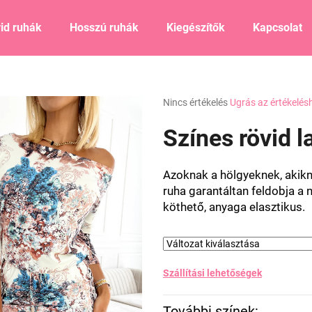
id ruhák
Hosszú ruhák
Kiegészítők
Kapcsolat
Mit keres?
A
Nincs értékelés
Ugrás az értékelés
termék
átlagos
Színes rövid l
KERESÉS
értékelése
5-
ből
Azoknak a hölgyeknek, akikne
0,0
Ajánljuk
ruha garantáltan feldobja a 
csillag.
köthető, anyaga elasztikus.
Szállítási lehetőségek