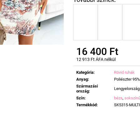
16 400 Ft
12 913 Ft ÁFA nélkül
Egységár:
Kategória
:
Rövid ruhák
Anyag
:
Poliészter 95%
Származási
Lengyelország
ország
:
Szín
:
bézs
,
sokszín
Termékkód
:
SK5315-MULT