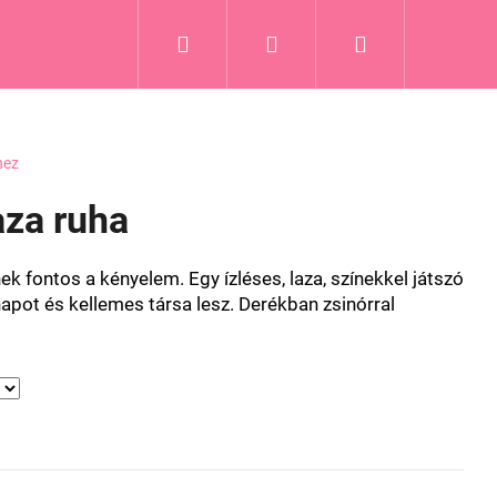
Keresés
Bejelentkezés
Kosár
hez
aza ruha
k fontos a kényelem. Egy ízléses, laza, színekkel játszó
napot és kellemes társa lesz. Derékban zsinórral