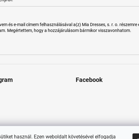
 és e-mail címem felhasználásával a(z) Mia Dresses, s. r. o. részemre e-m
tam. Megértettem, hogy a hozzájárulásom bármikor visszavonhatom.
agram
Facebook
sütiket használ. Ezen weboldalt követésével elfogadja