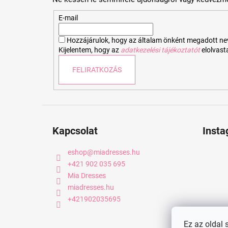
l
é
E-mail
c
Hozzájárulok, hogy az általam önként megadott nevem
Kijelentem, hogy az
adatkezelési tájékoztatót
elolvas
FELIRATKOZÁS
Kapcsolat
Inst
eshop
@
miadresses.hu
+421 902 035 695
Mia Dresses
miadresses.hu
+421902035695
Ez az oldal 