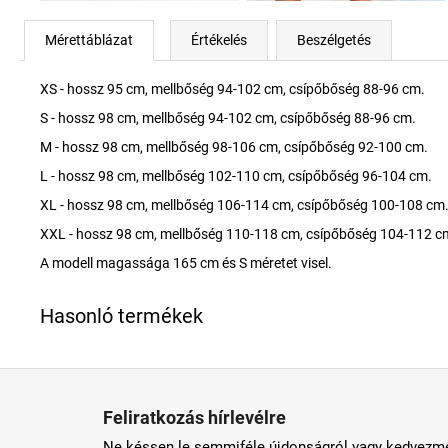
Mérettáblázat
Értékelés
Beszélgetés
XS - hossz 95 cm, mellbőség 94-102 cm, csípőbőség 88-96 cm.
S - hossz 98 cm, mellbőség 94-102 cm, csípőbőség 88-96 cm.
M - hossz 98 cm, mellbőség 98-106 cm, csípőbőség 92-100 cm.
L - hossz 98 cm, mellbőség 102-110 cm, csípőbőség 96-104 cm.
XL - hossz 98 cm, mellbőség 106-114 cm, csípőbőség 100-108 cm
XXL - hossz 98 cm, mellbőség 110-118 cm, csípőbőség 104-112 c
A modell magassága 165 cm és S méretet visel.
L
á
Feliratkozás hírlevélre
b
Ne késsen le semmiféle újdonságról vagy kedvezmé