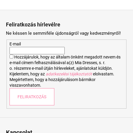
L
á
Feliratkozás hírlevélre
b
Ne késsen le semmiféle újdonságról vagy kedvezményről!
l
é
E-mail
c
Hozzájárulok, hogy az általam önként megadott nevem és
e-mail címem felhasználásával a(z) Mia Dresses, s. r.
o. részemre e-mail útján hírleveleket, ajánlatokat küldjön.
Kijelentem, hogy az
adatkezelési tájékoztatót
elolvastam.
Megértettem, hogy a hozzájárulásom bármikor
visszavonhatom.
FELIRATKOZÁS
Kapcsolat