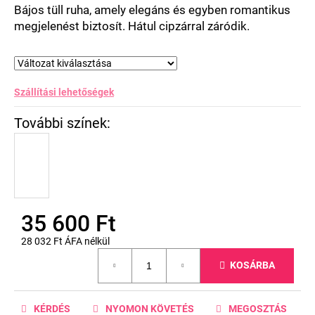
csillag.
Bájos tüll ruha, amely elegáns és egyben romantikus
megjelenést biztosít. Hátul cipzárral záródik.
Szállítási lehetőségek
35 600 Ft
28 032 Ft ÁFA nélkül
Egységár:
KOSÁRBA
KÉRDÉS
NYOMON KÖVETÉS
MEGOSZTÁS