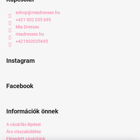
eshop
@
miadresses.hu
+421 902 035 695
Mia Dresses
miadresses.hu
+421902035695
Instagram
Facebook
Információk önnek
A vásárlás lépései
Áru visszaküldése
Elégedett vásárlóink