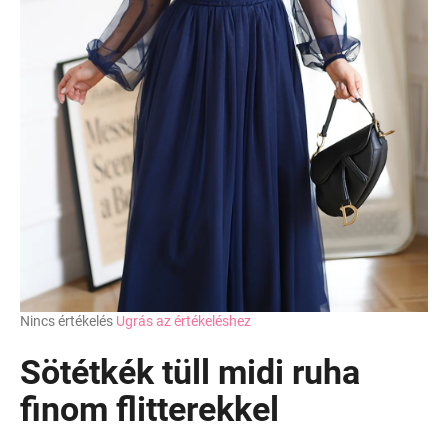
A
Nincs értékelés
Ugrás az értékeléshez
termék
átlagos
Sötétkék tüll midi ruha
értékelése
5-
finom flitterekkel
ből
0,0