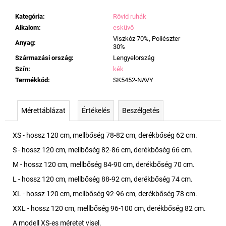
Kategória
:
Rövid ruhák
Alkalom
:
esküvő
Viszkóz 70%, Poliészter
Anyag
:
30%
Származási ország
:
Lengyelország
Szín
:
kék
Termékkód
:
SK5452-NAVY
Mérettáblázat
Értékelés
Beszélgetés
XS - hossz 120 cm, mellbőség 78-82 cm, derékbőség 62 cm.
S - hossz 120 cm, mellbőség 82-86 cm, derékbőség 66 cm.
M - hossz 120 cm, mellbőség 84-90 cm, derékbőség 70 cm.
L - hossz 120 cm, mellbőség 88-92 cm, derékbőség 74 cm.
XL - hossz 120 cm, mellbőség 92-96 cm, derékbőség 78 cm.
XXL - hossz 120 cm, mellbőség 96-100 cm, derékbőség 82 cm.
A modell XS-es méretet visel.