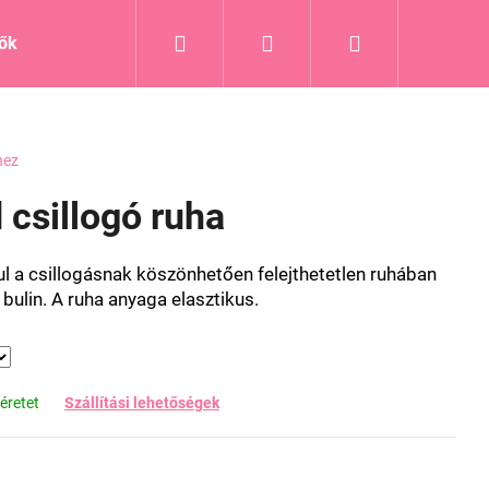
Keresés
Bejelentkezés
Kosár
tők
Blog
hez
 csillogó ruha
l a csillogásnak köszönhetően felejthetetlen ruhában
 bulin. A ruha anyaga elasztikus.
éretet
Szállítási lehetőségek