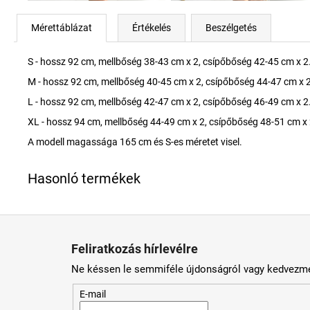
Mérettáblázat
Értékelés
Beszélgetés
S - hossz 92 cm, mellbőség 38-43 cm x 2, csípőbőség 42-45 cm x 2
M - hossz 92 cm, mellbőség 40-45 cm x 2, csípőbőség 44-47 cm x 2
L - hossz 92 cm, mellbőség 42-47 cm x 2, csípőbőség 46-49 cm x 2
XL - hossz 94 cm, mellbőség 44-49 cm x 2, csípőbőség 48-51 cm x 
A modell magassága 165 cm és S-es méretet visel.
L
á
Feliratkozás hírlevélre
b
Ne késsen le semmiféle újdonságról vagy kedvezmé
l
é
E-mail