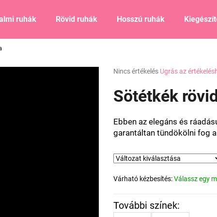
almi ruhák
Rövid ruhák
Hosszú ruhák
Kiegészí
a
Mit keres?
A
Nincs értékelés
Ugrás az értékelés
termék
átlagos
Sötétkék rövid
KERESÉS
értékelése
5-
ből
Ebben az elegáns és ráadásu
0,0
Ajánljuk
garantáltan tündökölni fog a
csillag.
Várható kézbesítés:
Válassz egy m