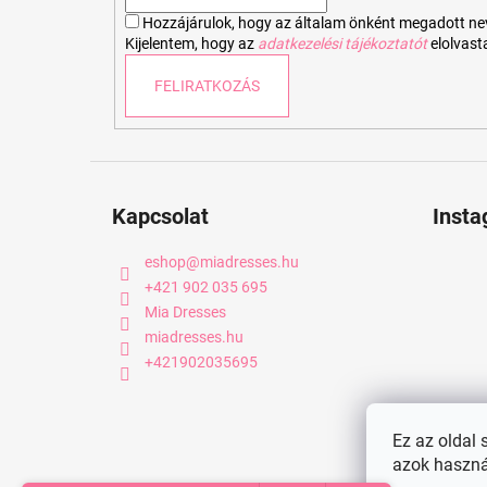
c
Hozzájárulok, hogy az általam önként megadott nevem
Kijelentem, hogy az
adatkezelési tájékoztatót
elolvas
FELIRATKOZÁS
Kapcsolat
Inst
eshop
@
miadresses.hu
+421 902 035 695
Mia Dresses
miadresses.hu
+421902035695
Ez az oldal 
azok haszná