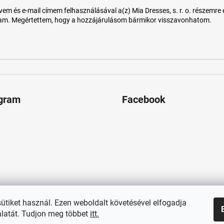
 és e-mail címem felhasználásával a(z) Mia Dresses, s. r. o. részemre e-m
tam. Megértettem, hogy a hozzájárulásom bármikor visszavonhatom.
agram
Facebook
sütiket használ. Ezen weboldalt követésével elfogadja
latát. Tudjon meg többet
itt.