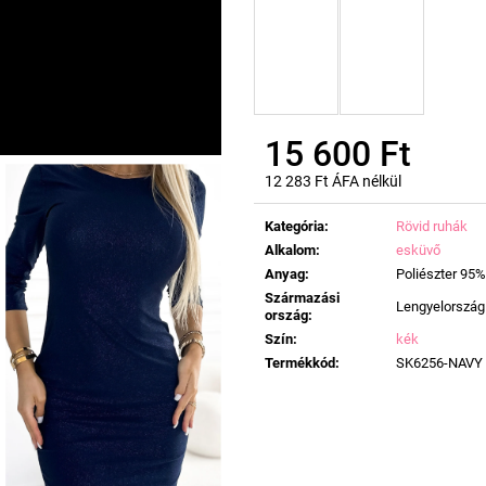
15 600 Ft
12 283 Ft ÁFA nélkül
Egységár:
Kategória
:
Rövid ruhák
Alkalom
:
esküvő
Anyag
:
Poliészter 95%
Származási
Lengyelország
ország
:
Szín
:
kék
Termékkód
:
SK6256-NAVY