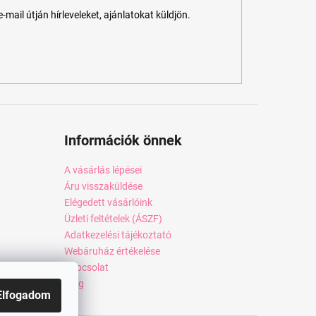
ail útján hírleveleket, ajánlatokat küldjön.
Információk önnek
A vásárlás lépései
Áru visszaküldése
Elégedett vásárlóink
Üzleti feltételek (ÁSZF)
Adatkezelési tájékoztató
Webáruház értékelése
Kapcsolat
Blog
Elfogadom