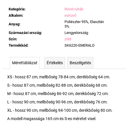
Kategória
:
Rövid ruhák
Alkalom
:
esküvő
Poliészter 95%, Elasztán
Anyag
:
5%
Származási ország
:
Lengyelország
Szín
:
zöld
Termékkód
:
SK6220-EMERALD
Mérettáblázat
Értékelés
Beszélgetés
XS - hossz 87 cm, mellbőség 78-84 cm, derékbőség 64 cm.
S - hossz 87 cm, mellbőség 82-88 cm, derékbőség 68 cm.
M - hossz 87 cm, mellbőség 86-92 cm, derékbőség 72 cm.
L - hossz 90 cm, mellbőség 90-96 cm, derékbőség 76 cm.
XL - hossz 90 cm, mellbőség 94-100 cm, derékbőség 80 cm.
A modell magassága 165 cm és S-es méretet visel.