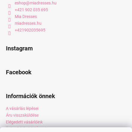
eshop
@
miadresses.hu
+421 902 035 695
Mia Dresses
miadresses.hu
+421902035695
Instagram
Facebook
Információk önnek
A vásárlás lépései
Áru visszaküldése
Elégedett vásárlóink
Üzleti feltételek (ÁSZF)