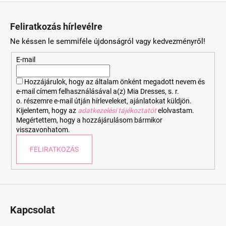
L
á
Feliratkozás hírlevélre
b
Ne késsen le semmiféle újdonságról vagy kedvezményről!
l
é
E-mail
c
Hozzájárulok, hogy az általam önként megadott nevem és
e-mail címem felhasználásával a(z) Mia Dresses, s. r.
o. részemre e-mail útján hírleveleket, ajánlatokat küldjön.
Kijelentem, hogy az
adatkezelési tájékoztatót
elolvastam.
Megértettem, hogy a hozzájárulásom bármikor
visszavonhatom.
FELIRATKOZÁS
Kapcsolat