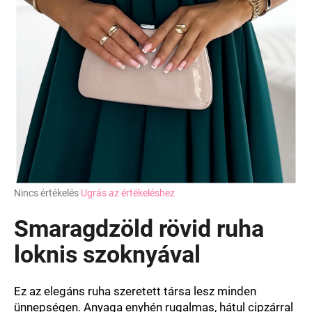
A
Nincs értékelés
Ugrás az értékeléshez
termék
átlagos
Smaragdzöld rövid ruha
értékelése
5-
loknis szoknyával
ből
0,0
csillag.
Ez az elegáns ruha szeretett társa lesz minden
ünnepségen. Anyaga enyhén rugalmas, hátul cipzárral