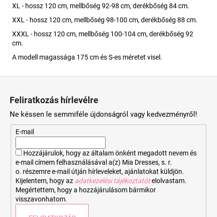
XL - hossz 120 cm, mellbőség 92-98 cm, derékbőség 84 cm.
XXL - hossz 120 cm, mellbőség 98-100 cm, derékbőség 88 cm.
XXXL - hossz 120 cm, mellbőség 100-104 cm, derékbőség 92
cm.
A modell magassága 175 cm és S-es méretet visel.
L
á
Feliratkozás hírlevélre
b
Ne késsen le semmiféle újdonságról vagy kedvezményről!
l
é
E-mail
c
Hozzájárulok, hogy az általam önként megadott nevem és
e-mail címem felhasználásával a(z) Mia Dresses, s. r.
o. részemre e-mail útján hírleveleket, ajánlatokat küldjön.
Kijelentem, hogy az
adatkezelési tájékoztatót
elolvastam.
Megértettem, hogy a hozzájárulásom bármikor
visszavonhatom.