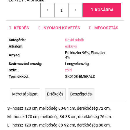
Egységár:
KOSÁRBA
KÉRDÉS
NYOMON KÖVETÉS
MEGOSZTÁS
Kategória
:
Rövid ruhák
Alkalom
:
esküvő
Poliészter 96%, Elasztán
Anyag
:
4%
Származási ország
:
Lengyelország
Szín
:
zöld
Termékkód
:
SK0108-EMERALD
Mérettáblázat
Értékelés
Beszélgetés
S - hossz 120 cm, mellbőség 80-84 cm, derékbőség 72 cm.
M - hossz 120 cm, mellbőség 84-88 cm, derékbőség 76 cm.
L - hossz 120 cm, mellbőség 88-92 cm, derékbőség 80 cm.