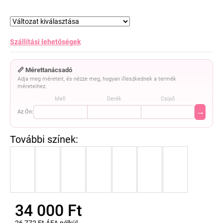
Szállítási lehetőségek
📏 Mérettanácsadó
Adja meg méreteit, és nézze meg, hogyan illeszkednek a termék
méreteihez.
Mell
Derék
Csípő
→
Az Ön:
34 000 Ft
26 772 Ft ÁFA nélkül