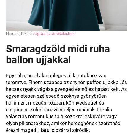
A
Nincs értékelés
Ugrás az értékeléshez
termék
átlagos
Smaragdzöld midi ruha
értékelése
5-
ballon ujjakkal
ből
0,0
csillag.
Egy ruha, amely különleges pillanatokhoz van
teremtve. Finom szabása az enyhén puffos ujjakkal, és
kecses nyakkivágása gyengéd és nőies hatást kelt. Az
egyenletesen szélesedő szoknya gyönyörűen
hullámzik mozgás közben, könnyedséget és
eleganciát kölcsönözve a teljes ruhának. Ideális
választás romantikus találkozókra, esküvőre vagy
olyan pillanatokhoz, amikor hercegnőnek szeretnéd
érezni magad. Hátul cipzárral záródik.