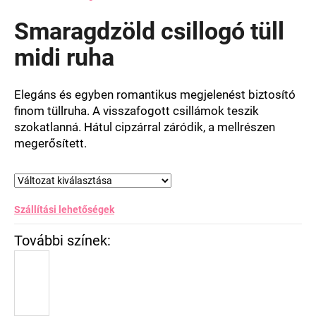
termék
átlagos
Smaragdzöld csillogó tüll
értékelése
5-
midi ruha
ből
0,0
csillag.
Elegáns és egyben romantikus megjelenést biztosító
finom tüllruha. A visszafogott csillámok teszik
szokatlanná. Hátul cipzárral záródik, a mellrészen
megerősített.
Szállítási lehetőségek