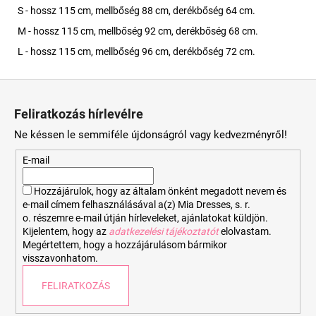
S - hossz 115 cm, mellbőség 88 cm, derékbőség 64 cm.
M - hossz 115 cm, mellbőség 92 cm, derékbőség 68 cm.
L - hossz 115 cm, mellbőség 96 cm, derékbőség 72 cm.
L
á
Feliratkozás hírlevélre
b
Ne késsen le semmiféle újdonságról vagy kedvezményről!
l
é
E-mail
c
Hozzájárulok, hogy az általam önként megadott nevem és
e-mail címem felhasználásával a(z) Mia Dresses, s. r.
o. részemre e-mail útján hírleveleket, ajánlatokat küldjön.
Kijelentem, hogy az
adatkezelési tájékoztatót
elolvastam.
Megértettem, hogy a hozzájárulásom bármikor
visszavonhatom.
FELIRATKOZÁS