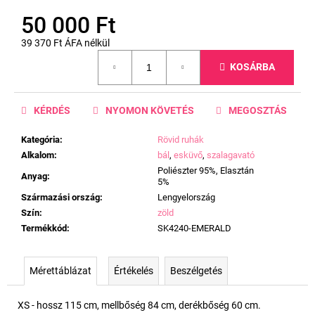
50 000 Ft
39 370 Ft ÁFA nélkül
Egységár:
KOSÁRBA
KÉRDÉS
NYOMON KÖVETÉS
MEGOSZTÁS
Kategória
:
Rövid ruhák
Alkalom
:
bál
,
esküvő
,
szalagavató
Poliészter 95%, Elasztán
Anyag
:
5%
Származási ország
:
Lengyelország
Szín
:
zöld
Termékkód
:
SK4240-EMERALD
Mérettáblázat
Értékelés
Beszélgetés
XS - hossz 115 cm, mellbőség 84 cm, derékbőség 60 cm.