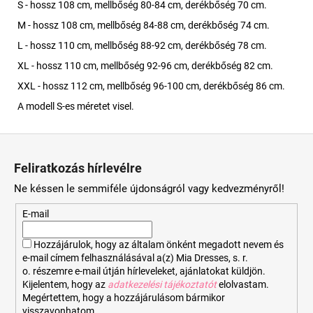
S - hossz 108 cm, mellbőség 80-84 cm, derékbőség 70 cm.
M - hossz 108 cm, mellbőség 84-88 cm, derékbőség 74 cm.
L - hossz 110 cm, mellbőség 88-92 cm, derékbőség 78 cm.
XL - hossz 110 cm, mellbőség 92-96 cm, derékbőség 82 cm.
XXL - hossz 112 cm, mellbőség 96-100 cm, derékbőség 86 cm.
A modell S-es méretet visel.
L
á
Feliratkozás hírlevélre
b
Ne késsen le semmiféle újdonságról vagy kedvezményről!
l
é
E-mail
c
Hozzájárulok, hogy az általam önként megadott nevem és
e-mail címem felhasználásával a(z) Mia Dresses, s. r.
o. részemre e-mail útján hírleveleket, ajánlatokat küldjön.
Kijelentem, hogy az
adatkezelési tájékoztatót
elolvastam.
Megértettem, hogy a hozzájárulásom bármikor
visszavonhatom.