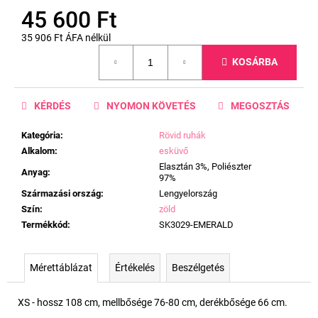
45 600 Ft
35 906 Ft ÁFA nélkül
Egységár:
KOSÁRBA
KÉRDÉS
NYOMON KÖVETÉS
MEGOSZTÁS
Kategória
:
Rövid ruhák
Alkalom
:
esküvő
Elasztán 3%, Poliészter
Anyag
:
97%
Származási ország
:
Lengyelország
Szín
:
zöld
Termékkód
:
SK3029-EMERALD
Mérettáblázat
Értékelés
Beszélgetés
XS - hossz 108 cm, mellbősége 76-80 cm, derékbősége 66 cm.