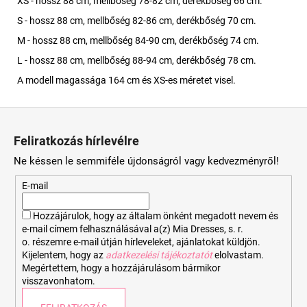
XS - hossz 88 cm, mellbőség 78-82 cm, derékbőség 66 cm.
S - hossz 88 cm, mellbőség 82-86 cm, derékbőség 70 cm.
M - hossz 88 cm, mellbőség 84-90 cm, derékbőség 74 cm.
L - hossz 88 cm, mellbőség 88-94 cm, derékbőség 78 cm.
A modell magassága 164 cm és XS-es méretet visel.
L
á
Feliratkozás hírlevélre
b
Ne késsen le semmiféle újdonságról vagy kedvezményről!
l
é
E-mail
c
Hozzájárulok, hogy az általam önként megadott nevem és
e-mail címem felhasználásával a(z) Mia Dresses, s. r.
o. részemre e-mail útján hírleveleket, ajánlatokat küldjön.
Kijelentem, hogy az
adatkezelési tájékoztatót
elolvastam.
Megértettem, hogy a hozzájárulásom bármikor
visszavonhatom.