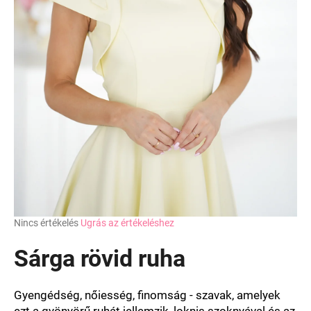
A
Nincs értékelés
Ugrás az értékeléshez
termék
átlagos
Sárga rövid ruha
értékelése
5-
ből
Gyengédség, nőiesség, finomság - szavak, amelyek
0,0
ezt a gyönyörű ruhát jellemzik, loknis szoknyával és az