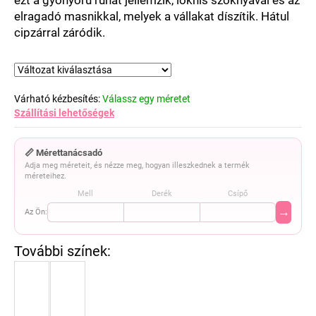
csillag.
elragadó masnikkal, melyek a vállakat díszítik. Hátul
cipzárral záródik.
Várható kézbesítés:
Válassz egy méretet
Szállítási lehetőségek
📏 Mérettanácsadó
Adja meg méreteit, és nézze meg, hogyan illeszkednek a termék
méreteihez.
Mell
Derék
Csípő
→
Az Ön: