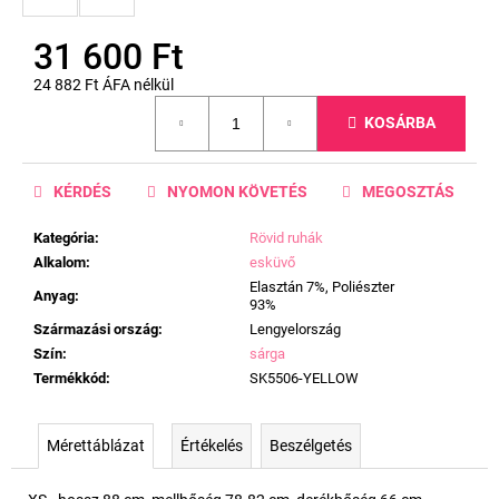
31 600 Ft
24 882 Ft ÁFA nélkül
Egységár:
KOSÁRBA
KÉRDÉS
NYOMON KÖVETÉS
MEGOSZTÁS
Kategória
:
Rövid ruhák
Alkalom
:
esküvő
Elasztán 7%, Poliészter
Anyag
:
93%
Származási ország
:
Lengyelország
Szín
:
sárga
Termékkód
:
SK5506-YELLOW
Mérettáblázat
Értékelés
Beszélgetés