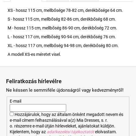
XS - hossz 115 cm, mellbősége 78-82 cm, derékbősége 64 cm.
S - hossz 115 cm, mellbőség 82-86 cm, derékbőség 68 cm.
M - hossz 115 cm, mellbőség 86-90 cm, derékbőség 72 cm.
L - hossz 117 cm, mellbőség 90-94 cm, derékbőség 76 cm.
XL - hossz 117 cm, mellbőség 94-98 cm, derékbőség 80 cm.
A modell XS-es méretet visel.
L
á
Feliratkozás hírlevélre
b
Ne késsen le semmiféle újdonságról vagy kedvezményről!
l
é
E-mail
c
Hozzájárulok, hogy az általam önként megadott nevem és
e-mail címem felhasználásával a(z) Mia Dresses, s. r.
o. részemre e-mail útján hírleveleket, ajánlatokat küldjön.
Kijelentem, hogy az
adatkezelési tájékoztatót
elolvastam.