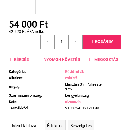
54 000 Ft
42 520 Ft ÁFA nélkül
Egységár:
KOSÁRBA
KÉRDÉS
NYOMON KÖVETÉS
MEGOSZTÁS
Kategória
:
Rövid ruhák
Alkalom
:
esküvő
Elasztán 3%, Poliészter
Anyag
:
97%
Származási ország
:
Lengyelország
Szín
:
rózsaszín
Termékkód
:
SK3026-DUSTYPINK
Mérettáblázat
Értékelés
Beszélgetés