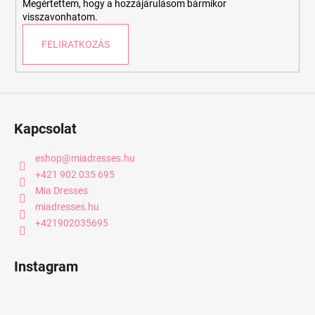
Megértettem, hogy a hozzájárulásom bármikor
visszavonhatom.
FELIRATKOZÁS
Kapcsolat
eshop
@
miadresses.hu
+421 902 035 695
Mia Dresses
miadresses.hu
+421902035695
Instagram