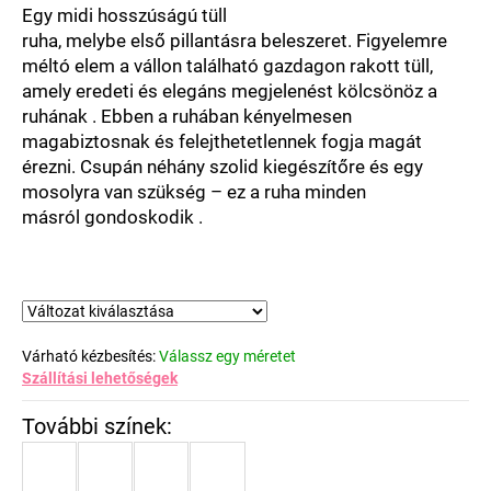
csillag.
Egy
midi
hosszúságú
tüll
ruha
,
melybe
első
pillantásra
beleszeret
.
Figyelemre
méltó
elem
a vállon található gazdagon rakott tüll
,
amely
eredeti
és
elegáns
megjelenést
kölcsönöz
a
ruhának
. Ebben a ruhában kényelmesen
magabiztosnak és felejthetetlennek fogja magát
érezni.
Csupán
néhány
szolid
kiegészítőre
és
egy
mosolyra
van szükség
–
ez a
ruha
minden
másról
gondoskodik
.
Várható kézbesítés:
Válassz egy méretet
Szállítási lehetőségek