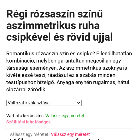
termék
átlagos
Régi rózsaszín színű
értékelése
5-
aszimmetrikus ruha
ből
csipkével és rövid ujjal
0,0
csillag.
Romantikus rózsaszín szín és csipke? Ellenállhatatlan
kombináció, melyben garantáltan megcsillan egy
társasági eseményen. Az aszimmetrikus szoknya is
kivételessé teszi, ráadásul ez a szabás minden
testtípushoz hízelgő. Anyaga enyhén rugalmas, hátul
cipzárral záródik.
Várható kézbesítés:
Válassz egy méretet
Szállítási lehetőségek
Válassz egy méretet
Válassz egy méretet