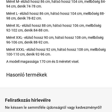
Méret M- elülső hossz 86 cm, hátsó hossz 104 cm, mellbőség 84-
94 cm, derék 74-78 cm.
Méret L- elülső hossz 86 cm, hátsó hossz 104 cm, mellbőség 88-
98 cm, derék 78-82 cm.
Méret XL- elülső hossz 88 cm, hátsó hossz 106 cm, mellbőség
92-102 cm, derék 84-88 cm.
Méret XXL- elülső hossz 90 cm, hátsó hossz 108 cm, mellbőség
96-106 cm, derék 88-92 cm.
Méret XXXL- elülső hossz 92 cm, hátsó hossz 108 cm, mellbőség
100-110 cm, derék 92-96 cm.
A modell magassága 170 cm és S méretet visel.
L
á
Feliratkozás hírlevélre
b
Ne késsen le semmiféle újdonságról vagy kedvezményről!
l