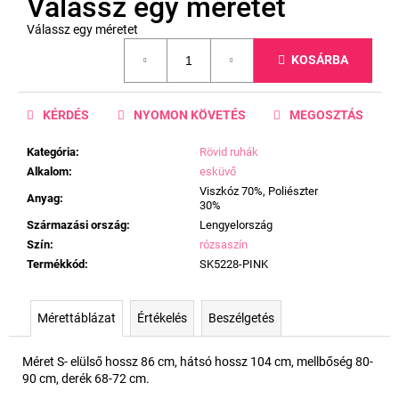
Válassz egy méretet
Válassz egy méretet
Egységár:
KOSÁRBA
KÉRDÉS
NYOMON KÖVETÉS
MEGOSZTÁS
Kategória
:
Rövid ruhák
Alkalom
:
esküvő
Viszkóz 70%, Poliészter
Anyag
:
30%
Származási ország
:
Lengyelország
Szín
:
rózsaszín
Termékkód
:
SK5228-PINK
Mérettáblázat
Értékelés
Beszélgetés
Méret S- elülső hossz 86 cm, hátsó hossz 104 cm, mellbőség 80-
90 cm, derék 68-72 cm.