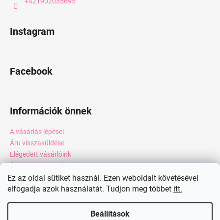
+421902035695
Instagram
Facebook
Információk önnek
A vásárlás lépései
Áru visszaküldése
Elégedett vásárlóink
Üzleti feltételek (ÁSZF)
Adatkezelési tájékoztató
Ez az oldal sütiket használ. Ezen weboldalt követésével
Webáruház értékelése
elfogadja azok használatát. Tudjon meg többet
itt.
Kapcsolat
Beállítások