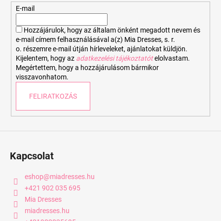
é
E-mail
c
Hozzájárulok, hogy az általam önként megadott nevem és
e-mail címem felhasználásával a(z) Mia Dresses, s. r.
o. részemre e-mail útján hírleveleket, ajánlatokat küldjön.
Kijelentem, hogy az
adatkezelési tájékoztatót
elolvastam.
Megértettem, hogy a hozzájárulásom bármikor
visszavonhatom.
FELIRATKOZÁS
Kapcsolat
eshop
@
miadresses.hu
+421 902 035 695
Mia Dresses
miadresses.hu