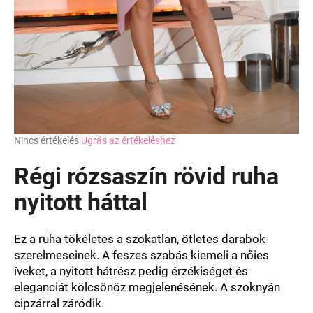
A
Nincs értékelés
Ugrás az értékeléshez
termék
átlagos
Régi rózsaszín rövid ruha
értékelése
5-
nyitott háttal
ből
0,0
csillag.
Ez a ruha tökéletes a szokatlan, ötletes darabok
szerelmeseinek. A feszes szabás kiemeli a nőies
íveket, a nyitott hátrész pedig érzékiséget és
eleganciát kölcsönöz megjelenésének. A szoknyán
cipzárral záródik.