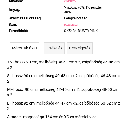
Alkalom
:
esküvő
Viszkóz 70%, Poliészter
Anyag
:
30%
Származási ország
:
Lengyelország
Szín
:
rózsaszín
Termékkód
:
SK5484-DUSTYPINK
Mérettáblázat
Értékelés
Beszélgetés
XS - hossz 90 cm, mellbőség 38-41 cm x 2, csípőbőség 44-46 cm
x 2.
S - hossz 90 cm, mellbőség 40-43 cm x 2, csípőbőség 46-48 cm x
2.
M - hossz 90 cm, mellbőség 42-45 cm x 2, csípőbőség 48-50 cm
x 2.
L - hossz 92 cm, mellbőség 44-47 cm x 2, csípőbőség 50-52 cm x
2.
A modell magassága 164 cm és XS-es méretet visel.