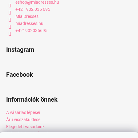
eshop
@
miadresses.hu
+421 902 035 695
Mia Dresses
miadresses.hu
+421902035695
Instagram
Facebook
Információk önnek
A vásárlás lépései
Áru visszaküldése
Elégedett vásárlóink
Üzleti feltételek (ÁSZF)