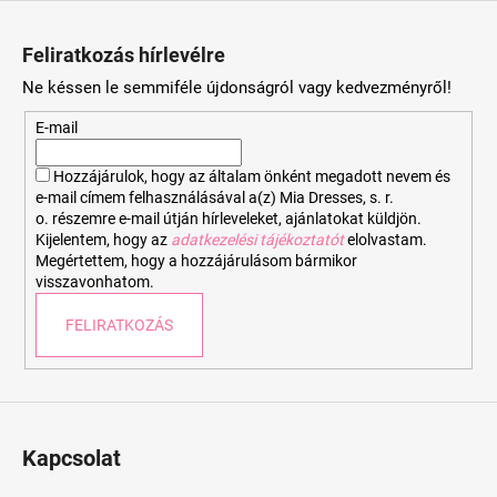
L
á
Feliratkozás hírlevélre
b
Ne késsen le semmiféle újdonságról vagy kedvezményről!
l
é
E-mail
c
Hozzájárulok, hogy az általam önként megadott nevem és
e-mail címem felhasználásával a(z) Mia Dresses, s. r.
o. részemre e-mail útján hírleveleket, ajánlatokat küldjön.
Kijelentem, hogy az
adatkezelési tájékoztatót
elolvastam.
Megértettem, hogy a hozzájárulásom bármikor
visszavonhatom.
FELIRATKOZÁS
Kapcsolat