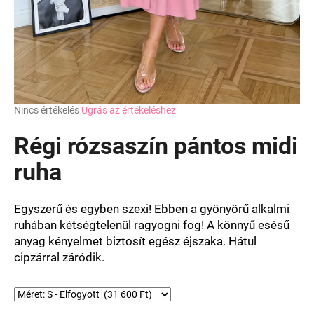
A
Nincs értékelés
Ugrás az értékeléshez
termék
átlagos
Régi rózsaszín pántos midi
értékelése
5-
ruha
ből
0,0
csillag.
Egyszerű és egyben szexi! Ebben a gyönyörű alkalmi
ruhában kétségtelenül ragyogni fog! A könnyű esésű
anyag kényelmet biztosít egész éjszaka. Hátul
cipzárral záródik.