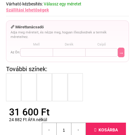
Várható kézbesítés:
Válassz egy méretet
Szállítási lehetőségek
📏 Mérettanácsadó
Adja meg méreteit, és nézze meg, hogyan illeszkednek a termék
méreteihez.
Mell
Derék
Csípő
→
Az Ön:
31 600 Ft
24 882 Ft ÁFA nélkül
Egységár:
KOSÁRBA