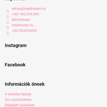
eshop
@
miadresses.hu
+421 902 035 695
Mia Dresses
miadresses.hu
+421902035695
Instagram
Facebook
Információk önnek
A vásárlás lépései
Áru visszaküldése
Elégedett vásárlóink