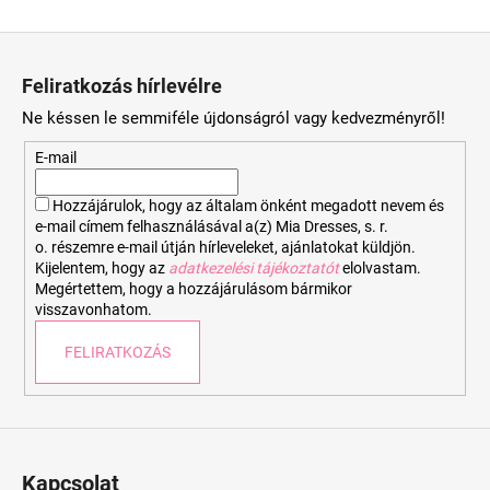
L
á
Feliratkozás hírlevélre
b
Ne késsen le semmiféle újdonságról vagy kedvezményről!
l
é
E-mail
c
Hozzájárulok, hogy az általam önként megadott nevem és
e-mail címem felhasználásával a(z) Mia Dresses, s. r.
o. részemre e-mail útján hírleveleket, ajánlatokat küldjön.
Kijelentem, hogy az
adatkezelési tájékoztatót
elolvastam.
Megértettem, hogy a hozzájárulásom bármikor
visszavonhatom.
FELIRATKOZÁS
Kapcsolat