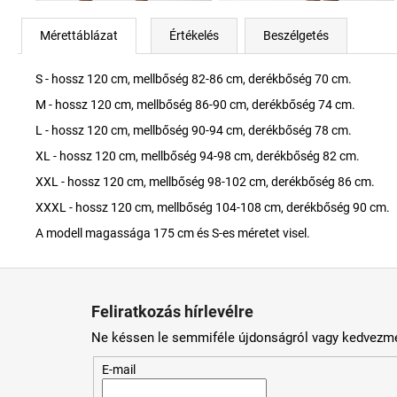
Mérettáblázat
Értékelés
Beszélgetés
S - hossz 120 cm, mellbőség 82-86 cm, derékbőség 70 cm.
M - hossz 120 cm, mellbőség 86-90 cm, derékbőség 74 cm.
L - hossz 120 cm, mellbőség 90-94 cm, derékbőség 78 cm.
XL - hossz 120 cm, mellbőség 94-98 cm, derékbőség 82 cm.
XXL - hossz 120 cm, mellbőség 98-102 cm, derékbőség 86 cm.
XXXL - hossz 120 cm, mellbőség 104-108 cm, derékbőség 90 cm.
A modell magassága 175 cm és S-es méretet visel.
L
á
Feliratkozás hírlevélre
b
Ne késsen le semmiféle újdonságról vagy kedvezmé
l
é
E-mail
c