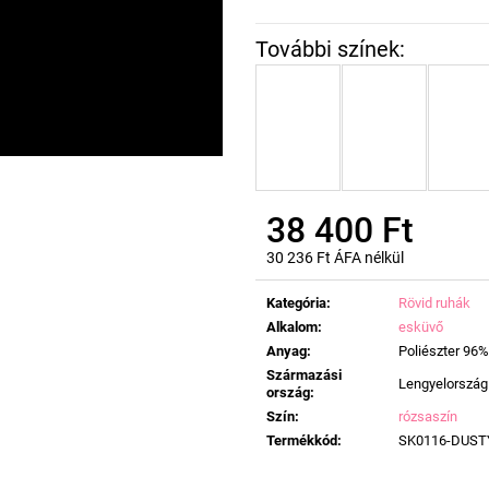
38 400 Ft
30 236 Ft ÁFA nélkül
Egységár:
Kategória
:
Rövid ruhák
Alkalom
:
esküvő
Anyag
:
Poliészter 96%
Származási
Lengyelország
ország
:
Szín
:
rózsaszín
Termékkód
:
SK0116-DUST