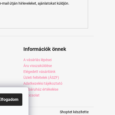
ail útján hírleveleket, ajánlatokat küldjön.
Információk önnek
A vásárlás lépései
Áru visszaküldése
Elégedett vásárlóink
Üzleti feltételek (ÁSZF)
Adatkezelési tájékoztató
Webáruház értékelése
Kapcsolat
Elfogadom
Shoptet készítette