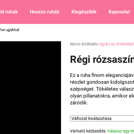
id ruhák
Hosszú ruhák
Kiegészítők
Kapcsolat
fon ujjakkal
Mit keres?
A
Nincs értékelés
Ugrás az értékelés
termék
átlagos
Régi rózsaszín
KERESÉS
értékelése
5-
ből
Ez a ruha finom eleganciájáv
0,0
Ajánljuk
részlet gondosan kidolgozot
csillag.
szépséget. Tökéletes válasz
olyan pillanatokra, amikor e
záródik.
Várható kézbesítés:
Válassz egy m