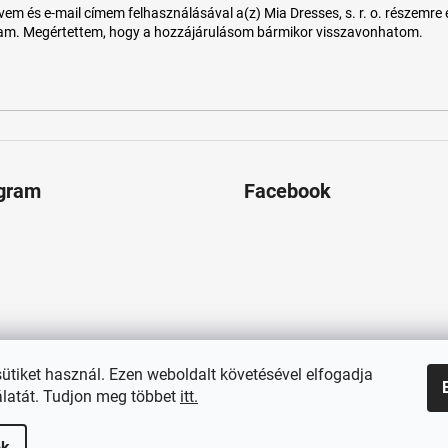
 és e-mail címem felhasználásával a(z) Mia Dresses, s. r. o. részemre e-m
tam. Megértettem, hogy a hozzájárulásom bármikor visszavonhatom.
agram
Facebook
sütiket használ. Ezen weboldalt követésével elfogadja
latát. Tudjon meg többet
itt.
ok