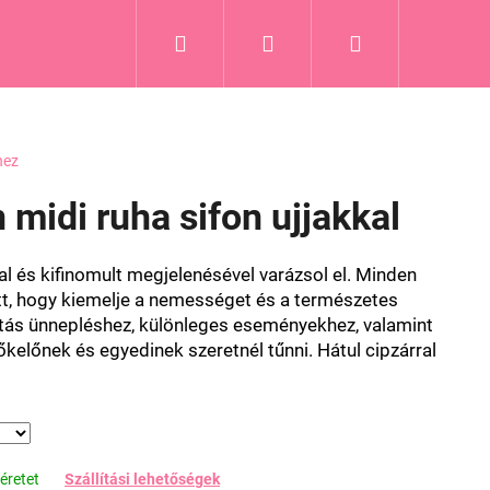
Keresés
Bejelentkezés
Kosár
hez
 midi ruha sifon ujjakkal
al és kifinomult megjelenésével varázsol el. Minden
t, hogy kiemelje a nemességet és a természetes
tás ünnepléshez, különleges eseményekhez, valamint
lőkelőnek és egyedinek szeretnél tűnni. Hátul cipzárral
éretet
Szállítási lehetőségek