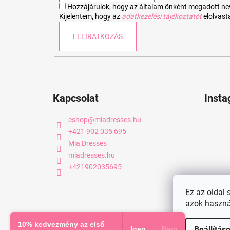
Hozzájárulok, hogy az általam önként megadott nevem
Kijelentem, hogy az
adatkezelési tájékoztatót
elolvas
FELIRATKOZÁS
Kapcsolat
Inst
eshop
@
miadresses.hu
+421 902 035 695
Mia Dresses
miadresses.hu
+421902035695
Ez az oldal 
azok haszná
Copyright 2026
miadresses.hu
. Minden jog fenntartva.
10% kedvezmény az első
Igen
Nem
Beállítás