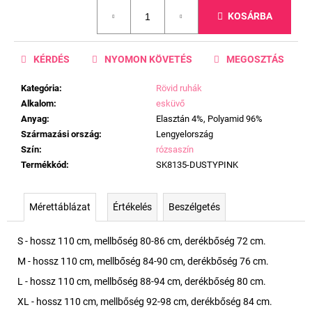
Egységár:
KOSÁRBA
KÉRDÉS
NYOMON KÖVETÉS
MEGOSZTÁS
Kategória
:
Rövid ruhák
Alkalom
:
esküvő
Anyag
:
Elasztán 4%, Polyamid 96%
Származási ország
:
Lengyelország
Szín
:
rózsaszín
Termékkód
:
SK8135-DUSTYPINK
Mérettáblázat
Értékelés
Beszélgetés
S - hossz 110 cm, mellbőség 80-86 cm, derékbőség 72 cm.
M - hossz 110 cm, mellbőség 84-90 cm, derékbőség 76 cm.
L - hossz 110 cm, mellbőség 88-94 cm, derékbőség 80 cm.
XL - hossz 110 cm, mellbőség 92-98 cm, derékbőség 84 cm.