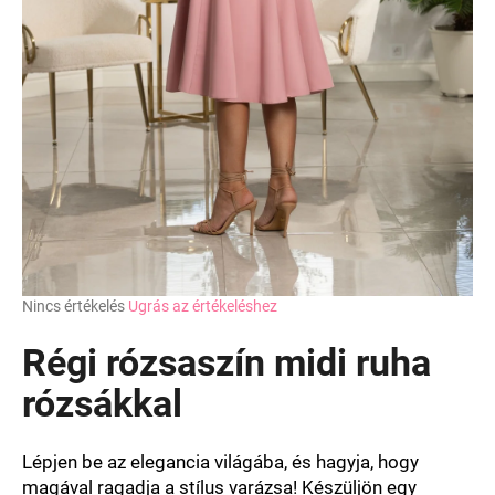
A
Nincs értékelés
Ugrás az értékeléshez
termék
átlagos
Régi rózsaszín midi ruha
értékelése
5-
rózsákkal
ből
0,0
csillag.
Lépjen be az elegancia világába, és hagyja, hogy
magával ragadja a stílus varázsa! Készüljön egy