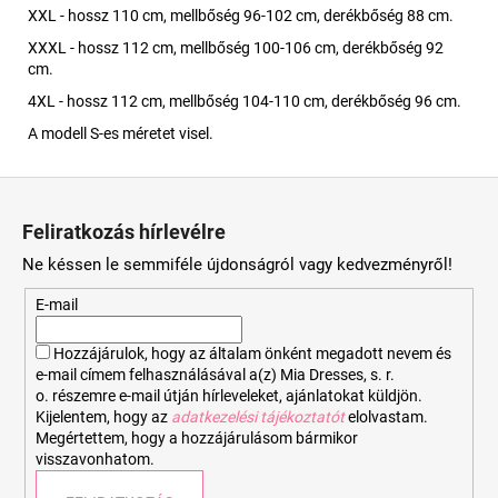
XXL - hossz 110 cm, mellbőség 96-102 cm, derékbőség 88 cm.
XXXL - hossz 112 cm, mellbőség 100-106 cm, derékbőség 92
cm.
4XL - hossz 112 cm, mellbőség 104-110 cm, derékbőség 96 cm.
A modell S-es méretet visel.
L
á
Feliratkozás hírlevélre
b
Ne késsen le semmiféle újdonságról vagy kedvezményről!
l
é
E-mail
c
Hozzájárulok, hogy az általam önként megadott nevem és
e-mail címem felhasználásával a(z) Mia Dresses, s. r.
o. részemre e-mail útján hírleveleket, ajánlatokat küldjön.
Kijelentem, hogy az
adatkezelési tájékoztatót
elolvastam.
Megértettem, hogy a hozzájárulásom bármikor
visszavonhatom.