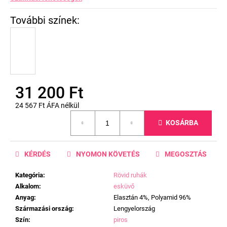
31 200 Ft
24 567 Ft ÁFA nélkül
Egységár:
KOSÁRBA
KÉRDÉS
NYOMON KÖVETÉS
MEGOSZTÁS
Kategória
:
Rövid ruhák
Alkalom
:
esküvő
Anyag
:
Elasztán 4%, Polyamid 96%
Származási ország
:
Lengyelország
Szín
:
piros