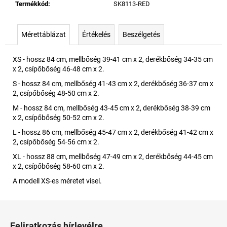
Termékkód
:
SK8113-RED
Mérettáblázat
Értékelés
Beszélgetés
XS - hossz 84 cm, mellbőség 39-41 cm x 2, derékbőség 34-35 cm
x 2, csípőbőség 46-48 cm x 2.
S - hossz 84 cm, mellbőség 41-43 cm x 2, derékbőség 36-37 cm x
2, csípőbőség 48-50 cm x 2.
M - hossz 84 cm, mellbőség 43-45 cm x 2, derékbőség 38-39 cm
x 2, csípőbőség 50-52 cm x 2.
L - hossz 86 cm, mellbőség 45-47 cm x 2, derékbőség 41-42 cm x
2, csípőbőség 54-56 cm x 2.
XL - hossz 88 cm, mellbőség 47-49 cm x 2, derékbőség 44-45 cm
x 2, csípőbőség 58-60 cm x 2.
A modell XS-es méretet visel.
L
á
Feliratkozás hírlevélre