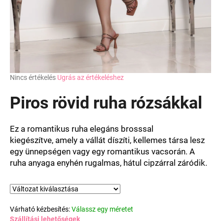
A
Nincs értékelés
Ugrás az értékeléshez
termék
átlagos
Piros rövid ruha rózsákkal
értékelése
5-
ből
Ez a romantikus ruha elegáns brosssal
0,0
kiegészítve, amely a vállát díszíti, kellemes társa lesz
csillag.
egy ünnepségen vagy egy romantikus vacsorán. A
ruha anyaga enyhén rugalmas, hátul cipzárral záródik.
Várható kézbesítés:
Válassz egy méretet
Szállítási lehetőségek