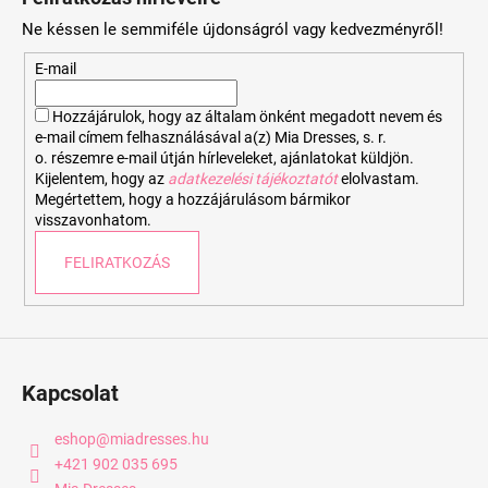
b
Ne késsen le semmiféle újdonságról vagy kedvezményről!
l
é
E-mail
c
Hozzájárulok, hogy az általam önként megadott nevem és
e-mail címem felhasználásával a(z) Mia Dresses, s. r.
o. részemre e-mail útján hírleveleket, ajánlatokat küldjön.
Kijelentem, hogy az
adatkezelési tájékoztatót
elolvastam.
Megértettem, hogy a hozzájárulásom bármikor
visszavonhatom.
FELIRATKOZÁS
Kapcsolat
eshop
@
miadresses.hu
+421 902 035 695