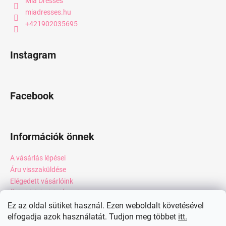
Mia Dresses
miadresses.hu
+421902035695
Instagram
Facebook
Információk önnek
A vásárlás lépései
Áru visszaküldése
Elégedett vásárlóink
Üzleti feltételek (ÁSZF)
Adatkezelési tájékoztató
Ez az oldal sütiket használ. Ezen weboldalt követésével
elfogadja azok használatát. Tudjon meg többet
itt.
Webáruház értékelése