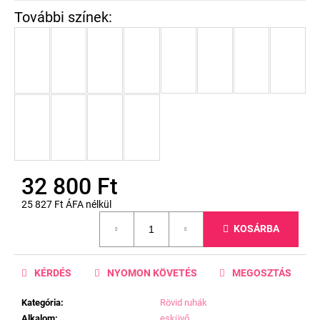
32 800 Ft
25 827 Ft ÁFA nélkül
Egységár:
KOSÁRBA
KÉRDÉS
NYOMON KÖVETÉS
MEGOSZTÁS
Kategória
:
Rövid ruhák
Alkalom
:
esküvő