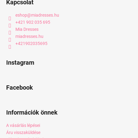
Kapcsolat
eshop
@
miadresses.hu
+421 902 035 695
Mia Dresses
miadresses.hu
+421902035695
Instagram
Facebook
Információk önnek
A vásárlás lépései
Áru visszaküldése