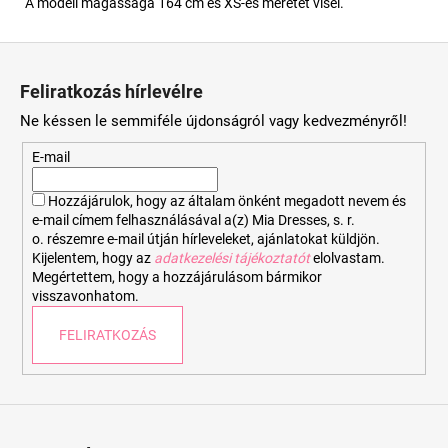
A modell magassága 164 cm és XS-es méretet visel.
L
á
Feliratkozás hírlevélre
b
Ne késsen le semmiféle újdonságról vagy kedvezményről!
l
é
E-mail
c
Hozzájárulok, hogy az általam önként megadott nevem és
e-mail címem felhasználásával a(z) Mia Dresses, s. r.
o. részemre e-mail útján hírleveleket, ajánlatokat küldjön.
Kijelentem, hogy az
adatkezelési tájékoztatót
elolvastam.
Megértettem, hogy a hozzájárulásom bármikor
visszavonhatom.
FELIRATKOZÁS