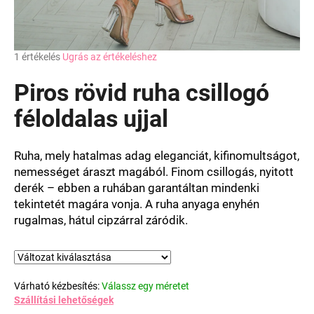
A
1 értékelés
Ugrás az értékeléshez
termék
átlagos
Piros rövid ruha csillogó
értékelése
5-
féloldalas ujjal
ből
5,0
csillag.
Ruha, mely hatalmas adag eleganciát, kifinomultságot,
nemességet áraszt magából. Finom csillogás, nyitott
derék – ebben a ruhában garantáltan mindenki
tekintetét magára vonja. A ruha anyaga enyhén
rugalmas, hátul cipzárral záródik.
Várható kézbesítés:
Válassz egy méretet
Szállítási lehetőségek