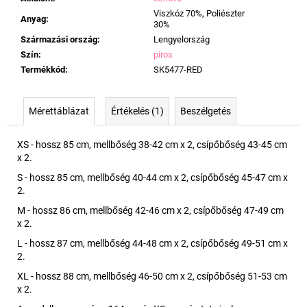
Viszkóz 70%, Poliészter
Anyag
:
30%
Származási ország
:
Lengyelország
Szín
:
piros
Termékkód
:
SK5477-RED
Mérettáblázat
Értékelés (1)
Beszélgetés
XS - hossz 85 cm, mellbőség 38-42 cm x 2, csípőbőség 43-45 cm
x 2.
S - hossz 85 cm, mellbőség 40-44 cm x 2, csípőbőség 45-47 cm x
2.
M - hossz 86 cm, mellbőség 42-46 cm x 2, csípőbőség 47-49 cm
x 2.
L - hossz 87 cm, mellbőség 44-48 cm x 2, csípőbőség 49-51 cm x
2.
XL - hossz 88 cm, mellbőség 46-50 cm x 2, csípőbőség 51-53 cm
x 2.