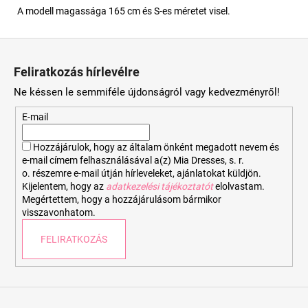
A modell magassága 165 cm és S-es méretet visel.
L
á
Feliratkozás hírlevélre
b
Ne késsen le semmiféle újdonságról vagy kedvezményről!
l
é
E-mail
c
Hozzájárulok, hogy az általam önként megadott nevem és
e-mail címem felhasználásával a(z) Mia Dresses, s. r.
o. részemre e-mail útján hírleveleket, ajánlatokat küldjön.
Kijelentem, hogy az
adatkezelési tájékoztatót
elolvastam.
Megértettem, hogy a hozzájárulásom bármikor
visszavonhatom.
FELIRATKOZÁS