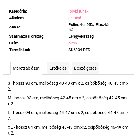
Kategória
:
Rövid ruhák
Alkalom
:
esküvő
Poliészter 95%, Elasztán
Anyag
:
5%
Származási ország
:
Lengyelország
Szín
:
piros
Termékkód
:
SK6204-RED
Mérettáblázat
Értékelés
Beszélgetés
S - hossz 93 cm, mellbőség 40-43 cm x 2, csípőbőség 40-43 cm x
2.
M - hossz 93 cm, mellbőség 42-45 cm x 2, csípőbőség 42-45 cm
x 2.
L - hossz 94 cm, mellbőség 44-47 cm x 2, csípőbőség 44-47 cm x
2.
XL - hossz 94 cm, mellbőség 46-49 cm x 2, csípőbőség 46-49 cm
x 2.