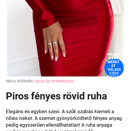
VÁLASS
Z EGY
MÉRET
ET
VÁLASS
Z EGY
MÉRETE
A
Nincs értékelés
Ugrás az értékeléshez
T
termék
átlagos
Piros fényes rövid ruha
értékelése
5-
ből
Elegáns és egyben szexi. A szűk szabás kiemeli a
0,0
nőies íveket. A szemet gyönyörködtető fényes anyag
csillag.
pedig egyszerűen ellenállhatatlan! A ruha anyaga