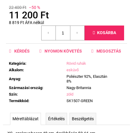
22 400 Ft
–50 %
11 200 Ft
8 819 Ft ÁFA nélkül
Egységár:
KOSÁRBA
KÉRDÉS
NYOMON KÖVETÉS
MEGOSZTÁS
Kategória
:
Rövid ruhák
Alkalom
:
esküvő
Poliészter 92%, Elasztán
Anyag
:
8%
Származási ország
:
Nagy-Britannia
Szín
:
zöld
Termékkód
:
SK1507-GREEN
Mérettáblázat
Értékelés
Beszélgetés