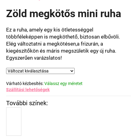
termék
átlagos
Zöld megkötős mini ruha
értékelése
5-
ből
Ez a ruha, amely egy kis ötletességgel
0,0
többféleképpen is megköthető, biztosan elbűvöli.
csillag.
Elég változtatni a megkötésen,a frizurán, a
kiegészítőkön és máris megszületik egy új ruha.
Egyszerűen varázslatos!
Várható kézbesítés:
Válassz egy méretet
Szállítási lehetőségek