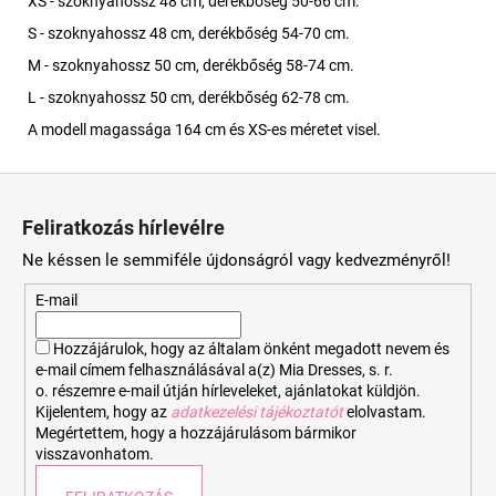
XS - szoknyahossz 48 cm, derékbőség 50-66 cm.
S - szoknyahossz 48 cm, derékbőség 54-70 cm.
M - szoknyahossz 50 cm, derékbőség 58-74 cm.
L - szoknyahossz 50 cm, derékbőség 62-78 cm.
A modell magassága 164 cm és XS-es méretet visel.
L
á
Feliratkozás hírlevélre
b
Ne késsen le semmiféle újdonságról vagy kedvezményről!
l
é
E-mail
c
Hozzájárulok, hogy az általam önként megadott nevem és
e-mail címem felhasználásával a(z) Mia Dresses, s. r.
o. részemre e-mail útján hírleveleket, ajánlatokat küldjön.
Kijelentem, hogy az
adatkezelési tájékoztatót
elolvastam.
Megértettem, hogy a hozzájárulásom bármikor
visszavonhatom.