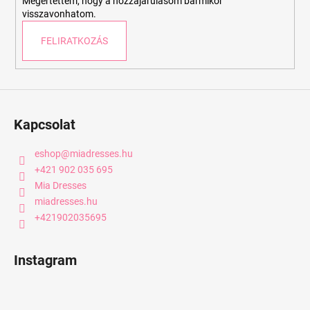
Megértettem, hogy a hozzájárulásom bármikor
visszavonhatom.
FELIRATKOZÁS
Kapcsolat
eshop
@
miadresses.hu
+421 902 035 695
Mia Dresses
miadresses.hu
+421902035695
Instagram