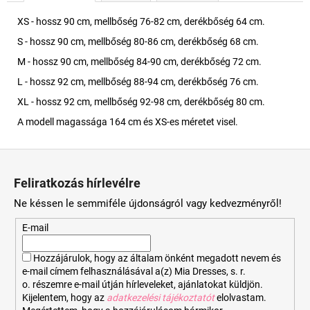
XS - hossz 90 cm, mellbőség 76-82 cm, derékbőség 64 cm.
S - hossz 90 cm, mellbőség 80-86 cm, derékbőség 68 cm.
M - hossz 90 cm, mellbőség 84-90 cm, derékbőség 72 cm.
L - hossz 92 cm, mellbőség 88-94 cm, derékbőség 76 cm.
XL - hossz 92 cm, mellbőség 92-98 cm, derékbőség 80 cm.
A modell magassága 164 cm és XS-es méretet visel.
L
á
Feliratkozás hírlevélre
b
Ne késsen le semmiféle újdonságról vagy kedvezményről!
l
é
E-mail
c
Hozzájárulok, hogy az általam önként megadott nevem és
e-mail címem felhasználásával a(z) Mia Dresses, s. r.
o. részemre e-mail útján hírleveleket, ajánlatokat küldjön.
Kijelentem, hogy az
adatkezelési tájékoztatót
elolvastam.