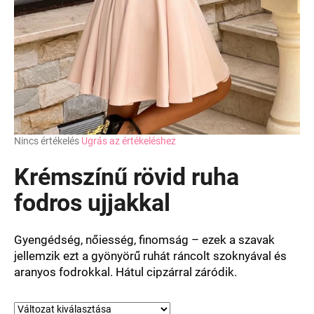
A
Nincs értékelés
Ugrás az értékeléshez
termék
átlagos
Krémszínű rövid ruha
értékelése
5-
fodros ujjakkal
ből
0,0
csillag.
Gyengédség, nőiesség, finomság – ezek a szavak
jellemzik ezt a gyönyörű ruhát ráncolt szoknyával és
aranyos fodrokkal. Hátul cipzárral záródik.