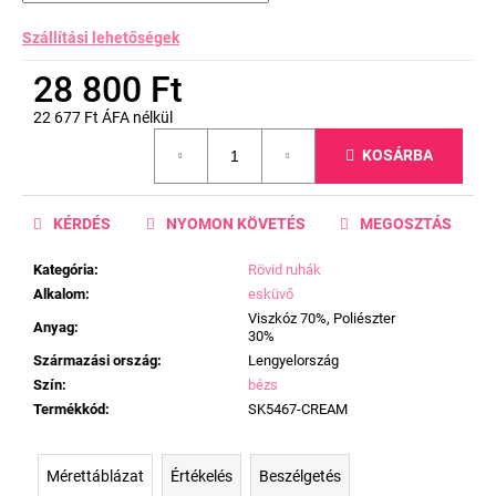
Szállítási lehetőségek
28 800 Ft
22 677 Ft ÁFA nélkül
Egységár:
KOSÁRBA
KÉRDÉS
NYOMON KÖVETÉS
MEGOSZTÁS
Kategória
:
Rövid ruhák
Alkalom
:
esküvő
Viszkóz 70%, Poliészter
Anyag
:
30%
Származási ország
:
Lengyelország
Szín
:
bézs
Termékkód
:
SK5467-CREAM
Mérettáblázat
Értékelés
Beszélgetés