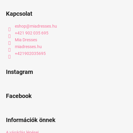
Kapcsolat
eshop
@
miadresses.hu
+421 902 035 695
Mia Dresses
miadresses.hu
+421902035695
Instagram
Facebook
Információk önnek
A vásárlás lépései