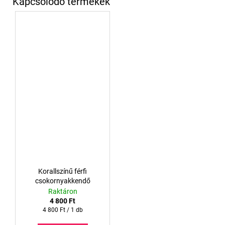
Korallszínű férfi
csokornyakkendő
Raktáron
4 800 Ft
Egységár:
4 800 Ft / 1 db