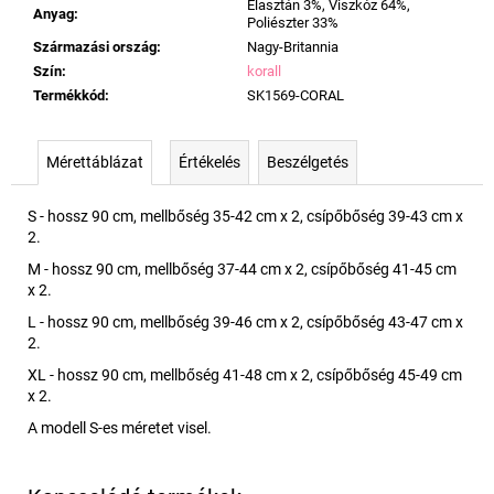
Elasztán 3%, Viszkóz 64%,
Anyag
:
Poliészter 33%
Származási ország
:
Nagy-Britannia
Szín
:
korall
Termékkód
:
SK1569-CORAL
Mérettáblázat
Értékelés
Beszélgetés
S - hossz 90 cm, mellbőség 35-42 cm x 2, csípőbőség 39-43 cm x
2.
M - hossz 90 cm, mellbőség 37-44 cm x 2, csípőbőség 41-45 cm
x 2.
L - hossz 90 cm, mellbőség 39-46 cm x 2, csípőbőség 43-47 cm x
2.
XL - hossz 90 cm, mellbőség 41-48 cm x 2, csípőbőség 45-49 cm
x 2.
A modell S-es méretet visel.