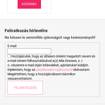
KOSÁRBA
L
á
Feliratkozás hírlevélre
b
Ne késsen le semmiféle újdonságról vagy kedvezményről!
l
é
E-mail
c
Hozzájárulok, hogy az általam önként megadott nevem és
e-mail címem felhasználásával a(z) Mia Dresses, s. r.
o. részemre e-mail útján hírleveleket, ajánlatokat küldjön.
Kijelentem, hogy az
adatkezelési tájékoztatót
elolvastam.
Megértettem, hogy a hozzájárulásom bármikor
visszavonhatom.
FELIRATKOZÁS