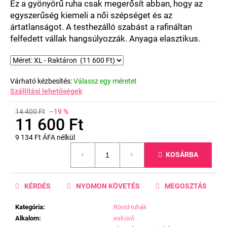
Ez a gyönyörű ruha csak megerősít abban, hogy az
egyszerűség kiemeli a női szépséget és az
ártatlanságot. A testhezálló szabást a rafináltan
felfedett vállak hangsúlyozzák. Anyaga elasztikus.
Várható kézbesítés:
Válassz egy méretet
Szállítási lehetőségek
14 400 Ft
–19 %
11 600 Ft
9 134 Ft ÁFA nélkül
Egységár:
KOSÁRBA
KÉRDÉS
NYOMON KÖVETÉS
MEGOSZTÁS
Kategória
:
Rövid ruhák
Alkalom
:
esküvő