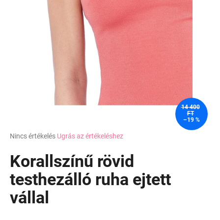
14 400
FT
–19 %
A
Nincs értékelés
Ugrás az értékeléshez
termék
átlagos
Korallszínű rövid
értékelése
5-
testhezálló ruha ejtett
ből
vállal
0,0
csillag.