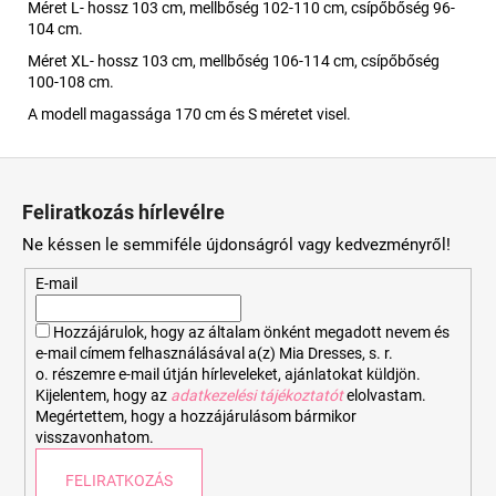
Méret L- hossz 103 cm, mellbőség 102-110 cm, csípőbőség 96-
104 cm.
Méret XL- hossz 103 cm, mellbőség 106-114 cm, csípőbőség
100-108 cm.
A modell magassága 170 cm és S méretet visel.
L
á
Feliratkozás hírlevélre
b
Ne késsen le semmiféle újdonságról vagy kedvezményről!
l
é
E-mail
c
Hozzájárulok, hogy az általam önként megadott nevem és
e-mail címem felhasználásával a(z) Mia Dresses, s. r.
o. részemre e-mail útján hírleveleket, ajánlatokat küldjön.
Kijelentem, hogy az
adatkezelési tájékoztatót
elolvastam.
Megértettem, hogy a hozzájárulásom bármikor
visszavonhatom.
FELIRATKOZÁS