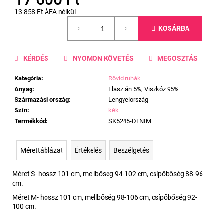
13 858 Ft ÁFA nélkül
Egységár:
KOSÁRBA
KÉRDÉS
NYOMON KÖVETÉS
MEGOSZTÁS
Kategória
:
Rövid ruhák
Anyag
:
Elasztán 5%, Viszkóz 95%
Származási ország
:
Lengyelország
Szín
:
kék
Termékkód
:
SK5245-DENIM
Mérettáblázat
Értékelés
Beszélgetés
Méret S- hossz 101 cm, mellbőség 94-102 cm, csípőbőség 88-96
cm.
Méret M- hossz 101 cm, mellbőség 98-106 cm, csípőbőség 92-
100 cm.