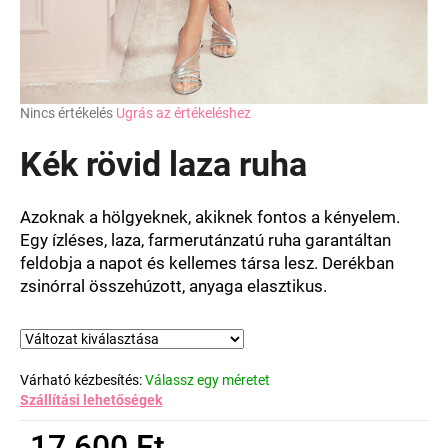
A
Nincs értékelés
Ugrás az értékeléshez
termék
átlagos
Kék rövid laza ruha
értékelése
5-
ből
Azoknak a hölgyeknek, akiknek fontos a kényelem.
0,0
Egy ízléses, laza, farmerutánzatú ruha garantáltan
csillag.
feldobja a napot és kellemes társa lesz. Derékban
zsinórral összehúzott, anyaga elasztikus.
Várható kézbesítés:
Válassz egy méretet
Szállítási lehetőségek
17 600 Ft