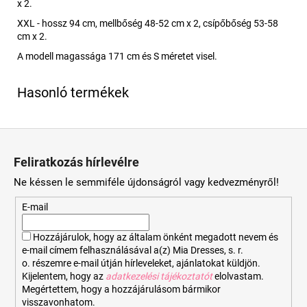
x 2.
XXL - hossz 94 cm, mellbőség 48-52 cm x 2, csípőbőség 53-58
cm x 2.
A modell magassága 171 cm és S méretet visel.
L
á
Feliratkozás hírlevélre
b
Ne késsen le semmiféle újdonságról vagy kedvezményről!
l
é
E-mail
c
Hozzájárulok, hogy az általam önként megadott nevem és
e-mail címem felhasználásával a(z) Mia Dresses, s. r.
o. részemre e-mail útján hírleveleket, ajánlatokat küldjön.
Kijelentem, hogy az
adatkezelési tájékoztatót
elolvastam.
Megértettem, hogy a hozzájárulásom bármikor
visszavonhatom.