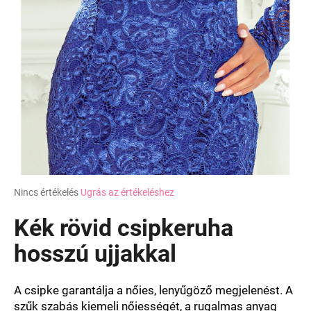
A
Nincs értékelés
Ugrás az értékeléshez
termék
átlagos
Kék rövid csipkeruha
értékelése
5-
hosszú ujjakkal
ből
0,0
csillag.
A csipke garantálja a nőies, lenyűgöző megjelenést. A
szűk szabás kiemeli nőiességét, a rugalmas anyag