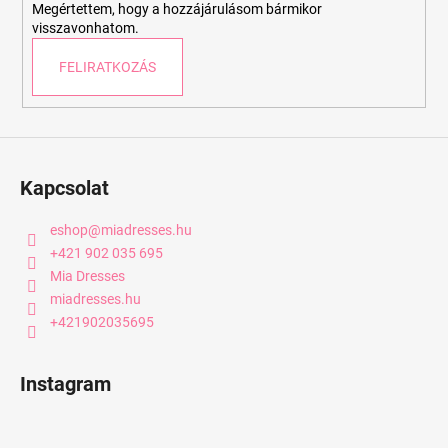
Megértettem, hogy a hozzájárulásom bármikor
visszavonhatom.
FELIRATKOZÁS
Kapcsolat
eshop
@
miadresses.hu
+421 902 035 695
Mia Dresses
miadresses.hu
+421902035695
Instagram