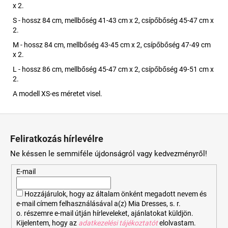
x 2.
S - hossz 84 cm, mellbőség 41-43 cm x 2, csípőbőség 45-47 cm x
2.
M - hossz 84 cm, mellbőség 43-45 cm x 2, csípőbőség 47-49 cm
x 2.
L - hossz 86 cm, mellbőség 45-47 cm x 2, csípőbőség 49-51 cm x
2.
A modell XS-es méretet visel.
L
á
Feliratkozás hírlevélre
b
Ne késsen le semmiféle újdonságról vagy kedvezményről!
l
é
E-mail
c
Hozzájárulok, hogy az általam önként megadott nevem és
e-mail címem felhasználásával a(z) Mia Dresses, s. r.
o. részemre e-mail útján hírleveleket, ajánlatokat küldjön.
Kijelentem, hogy az
adatkezelési tájékoztatót
elolvastam.