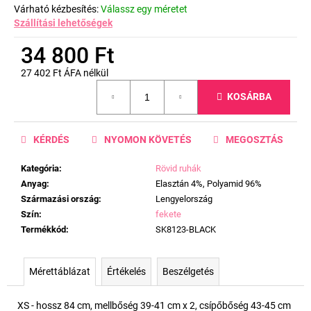
Várható kézbesítés:
Válassz egy méretet
Szállítási lehetőségek
34 800 Ft
27 402 Ft ÁFA nélkül
Egységár:
KOSÁRBA
KÉRDÉS
NYOMON KÖVETÉS
MEGOSZTÁS
Kategória
:
Rövid ruhák
Anyag
:
Elasztán 4%, Polyamid 96%
Származási ország
:
Lengyelország
Szín
:
fekete
Termékkód
:
SK8123-BLACK
Mérettáblázat
Értékelés
Beszélgetés
XS - hossz 84 cm, mellbőség 39-41 cm x 2, csípőbőség 43-45 cm