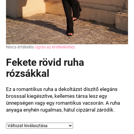
A
Nincs értékelés
Ugrás az értékeléshez
termék
átlagos
Fekete rövid ruha
értékelése
5-
rózsákkal
ből
0,0
csillag.
Ez a romantikus ruha a dekoltázst díszítő elegáns
brosssal kiegészítve, kellemes társa lesz egy
ünnepségen vagy egy romantikus vacsorán. A ruha
anyaga enyhén rugalmas, hátul cipzárral záródik.