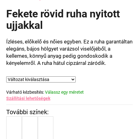
termék
átlagos
Fekete rövid ruha nyitott
értékelése
5-
ujjakkal
ből
0,0
csillag.
Ízléses, előkelő és nőies egyben. Ez a ruha garantáltan
elegáns, bájos hölgyet varázsol viselőjéből, a
kellemes, könnyű anyag pedig gondoskodik a
kényelemről. A ruha hátul cipzárral záródik.
Várható kézbesítés:
Válassz egy méretet
Szállítási lehetőségek