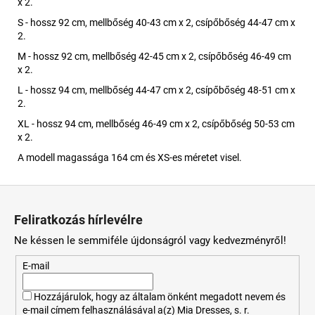
x 2.
S - hossz 92 cm, mellbőség 40-43 cm x 2, csípőbőség 44-47 cm x
2.
M - hossz 92 cm, mellbőség 42-45 cm x 2, csípőbőség 46-49 cm
x 2.
L - hossz 94 cm, mellbőség 44-47 cm x 2, csípőbőség 48-51 cm x
2.
XL - hossz 94 cm, mellbőség 46-49 cm x 2, csípőbőség 50-53 cm
x 2.
A modell magassága 164 cm és XS-es méretet visel.
L
á
Feliratkozás hírlevélre
b
Ne késsen le semmiféle újdonságról vagy kedvezményről!
l
é
E-mail
c
Hozzájárulok, hogy az általam önként megadott nevem és
e-mail címem felhasználásával a(z) Mia Dresses, s. r.