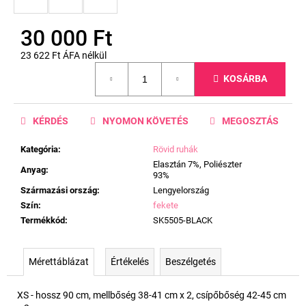
30 000 Ft
23 622 Ft ÁFA nélkül
Egységár:
KOSÁRBA
KÉRDÉS
NYOMON KÖVETÉS
MEGOSZTÁS
Kategória
:
Rövid ruhák
Elasztán 7%, Poliészter
Anyag
:
93%
Származási ország
:
Lengyelország
Szín
:
fekete
Termékkód
:
SK5505-BLACK
Mérettáblázat
Értékelés
Beszélgetés
XS - hossz 90 cm, mellbőség 38-41 cm x 2, csípőbőség 42-45 cm