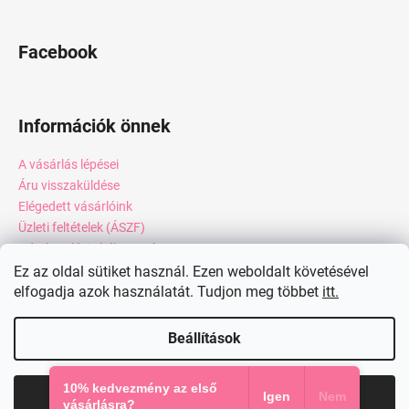
Facebook
Információk önnek
A vásárlás lépései
Áru visszaküldése
Elégedett vásárlóink
Üzleti feltételek (ÁSZF)
Adatkezelési tájékoztató
Webáruház értékelése
Ez az oldal sütiket használ. Ezen weboldalt követésével
elfogadja azok használatát. Tudjon meg többet
itt.
Kapcsolat
Blog
Beállítások
Shoptet készítette
10% kedvezmény az első
Elfogadom
Igen
Nem
Copyright 2026
miadresses.hu
. Minden jog fenntartva.
vásárlásra?