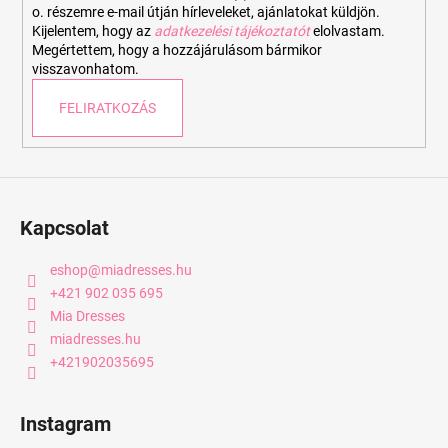
o. részemre e-mail útján hírleveleket, ajánlatokat küldjön.
Kijelentem, hogy az
adatkezelési tájékoztatót
elolvastam.
Megértettem, hogy a hozzájárulásom bármikor
visszavonhatom.
FELIRATKOZÁS
Kapcsolat
eshop
@
miadresses.hu
+421 902 035 695
Mia Dresses
miadresses.hu
+421902035695
Instagram