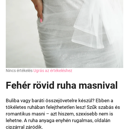
A
Nincs értékelés
Ugrás az értékeléshez
termék
átlagos
Fehér rövid ruha masnival
értékelése
5-
ből
Buliba vagy baráti összejövetelre készül? Ebben a
0,0
tökéletes ruhában felejthetetlen lesz! Szűk szabás és
csillag.
romantikus masni – azt hiszem, szexisebb nem is
lehetne. A ruha anyaga enyhén rugalmas, oldalán
cipzárral záródik.