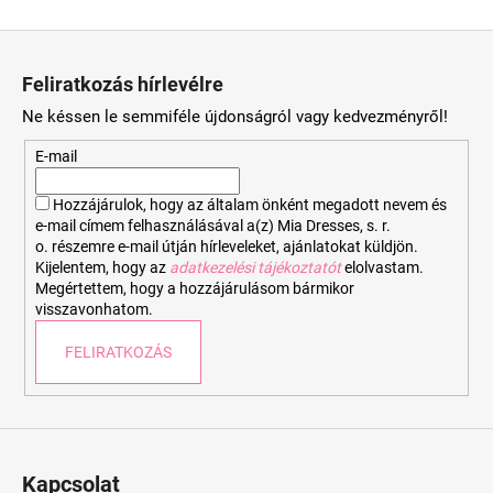
L
á
Feliratkozás hírlevélre
b
Ne késsen le semmiféle újdonságról vagy kedvezményről!
l
é
E-mail
c
Hozzájárulok, hogy az általam önként megadott nevem és
e-mail címem felhasználásával a(z) Mia Dresses, s. r.
o. részemre e-mail útján hírleveleket, ajánlatokat küldjön.
Kijelentem, hogy az
adatkezelési tájékoztatót
elolvastam.
Megértettem, hogy a hozzájárulásom bármikor
visszavonhatom.
FELIRATKOZÁS
Kapcsolat