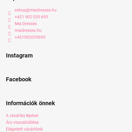
eshop
@
miadresses.hu
+421 902 035 695
Mia Dresses
miadresses.hu
+421902035695
Instagram
Facebook
Információk önnek
A vásárlás lépései
Áru visszaküldése
Elégedett vásárlóink