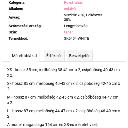
Kategória
:
Rövid ruhák
Alkalom
:
esküvő
Viszkóz 70%, Poliészter
Anyag
:
30%
Származási ország
:
Lengyelország
Szín
:
fehér
Termékkód
:
SK5454-WHITE
Mérettáblázat
Értékelés
Beszélgetés
XS - hossz 85 cm, mellbőség 38-41 cm x 2, csípőbőség 40-43 cm
x 2.
S - hossz 85 cm, mellbőség 40-43 cm x 2, csípőbőség 42-45 cm x
2.
M - hossz 87 cm, mellbőség 42-45 cm x 2, csípőbőség 44-47 cm
x 2.
L - hossz 87 cm, mellbőség 44-47 cm x 2, csípőbőség 46-49 cm x
2.
A modell magassága 164 cm és XS-es méretet visel.