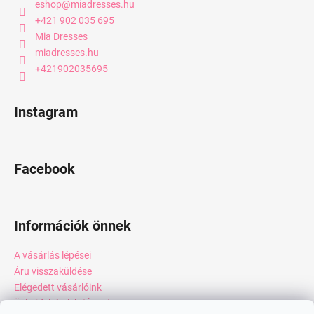
eshop
@
miadresses.hu
+421 902 035 695
Mia Dresses
miadresses.hu
+421902035695
Instagram
Facebook
Információk önnek
A vásárlás lépései
Áru visszaküldése
Elégedett vásárlóink
Üzleti feltételek (ÁSZF)