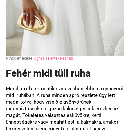
A
Nincs értékelés
Ugrás az értékeléshez
termék
átlagos
Fehér midi tüll ruha
értékelése
5-
ből
Merüljön el a romantika varázsában ebben a gyönyörű
0,0
midi ruhában. A ruha minden apró részlete úgy lett
csillag.
megalkotva, hogy viselője gyönyörűnek,
magabiztosnak és igazán különlegesnek érezhesse
magát. Tökéletes választás esküvőkre, kerti
ünnepségekre vagy meghitt esti alkalmakra, amikor
természetes szépségével és kifinomult bájával