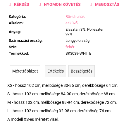
KÉRDÉS
NYOMON KÖVETÉS
MEGOSZTÁS
Kategória
:
Rövid ruhák
Alkalom
:
esküvő
Elasztán 3%, Poliészter
Anyag
:
97%
Származási ország
:
Lengyelország
Szín
:
fehér
Termékkód
:
SK3039-WHITE
Mérettáblázat
Értékelés
Beszélgetés
XS - hossz 102 cm, mellbősége 80-86 cm, derékbősége 64 cm.
S - hossz 102 cm, mellbősége 84-90 cm, derékbősége 68 cm.
M - hossz 102 cm, mellbősége 88-94 cm, derékbősége 72 cm.
L - hossz 102 cm, mellbőség 92-98 cm, derékbőség 76 cm.
A modell XS-es méretet visel.