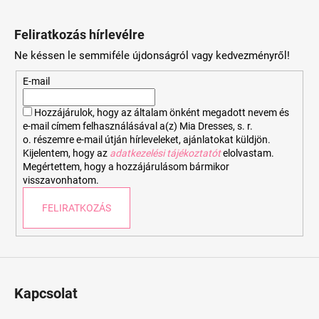
L
á
Feliratkozás hírlevélre
b
Ne késsen le semmiféle újdonságról vagy kedvezményről!
l
é
E-mail
c
Hozzájárulok, hogy az általam önként megadott nevem és
e-mail címem felhasználásával a(z) Mia Dresses, s. r.
o. részemre e-mail útján hírleveleket, ajánlatokat küldjön.
Kijelentem, hogy az
adatkezelési tájékoztatót
elolvastam.
Megértettem, hogy a hozzájárulásom bármikor
visszavonhatom.
FELIRATKOZÁS
Kapcsolat