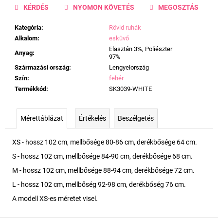
KÉRDÉS
NYOMON KÖVETÉS
MEGOSZTÁS
Kategória
:
Rövid ruhák
Alkalom
:
esküvő
Elasztán 3%, Poliészter
Anyag
:
97%
Származási ország
:
Lengyelország
Szín
:
fehér
Termékkód
:
SK3039-WHITE
Mérettáblázat
Értékelés
Beszélgetés
XS - hossz 102 cm, mellbősége 80-86 cm, derékbősége 64 cm.
S - hossz 102 cm, mellbősége 84-90 cm, derékbősége 68 cm.
M - hossz 102 cm, mellbősége 88-94 cm, derékbősége 72 cm.
L - hossz 102 cm, mellbőség 92-98 cm, derékbőség 76 cm.
A modell XS-es méretet visel.