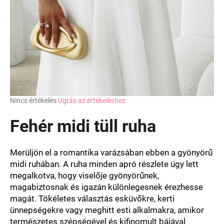
A
Nincs értékelés
Ugrás az értékeléshez
termék
átlagos
Fehér midi tüll ruha
értékelése
5-
ből
Merüljön el a romantika varázsában ebben a gyönyörű
0,0
midi ruhában. A ruha minden apró részlete úgy lett
csillag.
megalkotva, hogy viselője gyönyörűnek,
magabiztosnak és igazán különlegesnek érezhesse
magát. Tökéletes választás esküvőkre, kerti
ünnepségekre vagy meghitt esti alkalmakra, amikor
természetes szépségével és kifinomult bájával