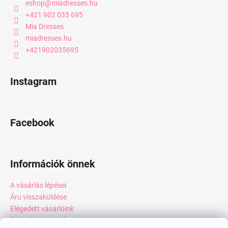
eshop
@
miadresses.hu
+421 902 035 695
Mia Dresses
miadresses.hu
+421902035695
Instagram
Facebook
Információk önnek
A vásárlás lépései
Áru visszaküldése
Elégedett vásárlóink
Üzleti feltételek (ÁSZF)