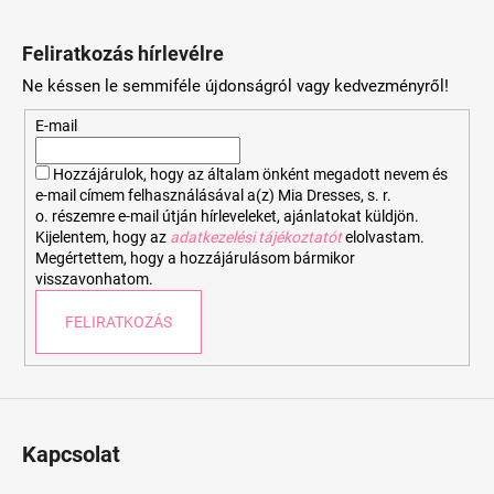
L
á
Feliratkozás hírlevélre
b
Ne késsen le semmiféle újdonságról vagy kedvezményről!
l
é
E-mail
c
Hozzájárulok, hogy az általam önként megadott nevem és
e-mail címem felhasználásával a(z) Mia Dresses, s. r.
o. részemre e-mail útján hírleveleket, ajánlatokat küldjön.
Kijelentem, hogy az
adatkezelési tájékoztatót
elolvastam.
Megértettem, hogy a hozzájárulásom bármikor
visszavonhatom.
FELIRATKOZÁS
Kapcsolat