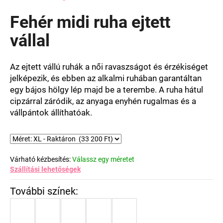
termék
átlagos
Fehér midi ruha ejtett
értékelése
5-
vállal
ből
0,0
csillag.
Az ejtett vállú ruhák a női ravaszságot és érzékiséget
jelképezik, és ebben az alkalmi ruhában garantáltan
egy bájos hölgy lép majd be a terembe. A ruha hátul
cipzárral záródik, az anyaga enyhén rugalmas és a
vállpántok állíthatóak.
Várható kézbesítés:
Válassz egy méretet
Szállítási lehetőségek