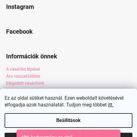
Instagram
Facebook
Információk önnek
A vásárlás lépései
Áru visszaküldése
Elégedett vásárlóink
Üzleti feltételek (ÁSZF)
Adatkezelési tájékoztató
Ez az oldal sütiket használ. Ezen weboldalt követésével
elfogadja azok használatát. Tudjon meg többet
itt.
Webáruház értékelése
Kapcsolat
Beállítások
Shoptet készítette