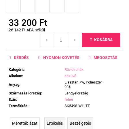
33 200 Ft
26 142 Ft ÁFA nélkül
Egységár:
KOSÁRBA
KÉRDÉS
NYOMON KÖVETÉS
MEGOSZTÁS
Kategória
:
Rövid ruhák
Alkalom
:
esküvő
Elasztán 7%, Poliészter
Anyag
:
93%
Származási ország
:
Lengyelország
Szín
:
fehér
Termékkód
:
SK5498-WHITE
Mérettáblázat
Értékelés
Beszélgetés