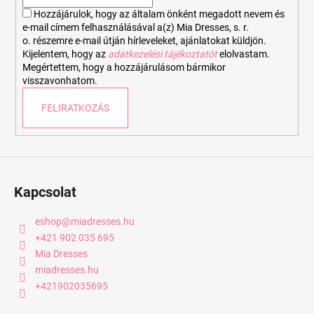
c
Hozzájárulok, hogy az általam önként megadott nevem és
e-mail címem felhasználásával a(z) Mia Dresses, s. r.
o. részemre e-mail útján hírleveleket, ajánlatokat küldjön.
Kijelentem, hogy az
adatkezelési tájékoztatót
elolvastam.
Megértettem, hogy a hozzájárulásom bármikor
visszavonhatom.
FELIRATKOZÁS
Kapcsolat
eshop
@
miadresses.hu
+421 902 035 695
Mia Dresses
miadresses.hu
+421902035695