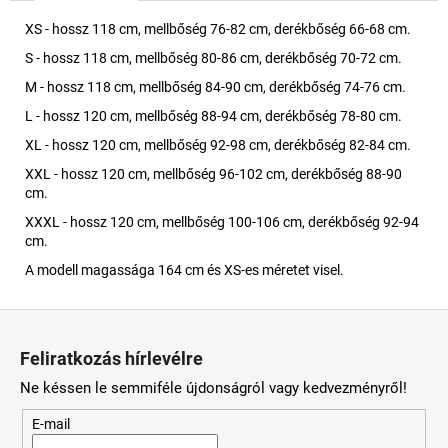
XS - hossz 118 cm, mellbőség 76-82 cm, derékbőség 66-68 cm.
S - hossz 118 cm, mellbőség 80-86 cm, derékbőség 70-72 cm.
M - hossz 118 cm, mellbőség 84-90 cm, derékbőség 74-76 cm.
L - hossz 120 cm, mellbőség 88-94 cm, derékbőség 78-80 cm.
XL - hossz 120 cm, mellbőség 92-98 cm, derékbőség 82-84 cm.
XXL - hossz 120 cm, mellbőség 96-102 cm, derékbőség 88-90
cm.
XXXL - hossz 120 cm, mellbőség 100-106 cm, derékbőség 92-94
cm.
A modell magassága 164 cm és XS-es méretet visel.
L
á
Feliratkozás hírlevélre
b
Ne késsen le semmiféle újdonságról vagy kedvezményről!
l
é
E-mail