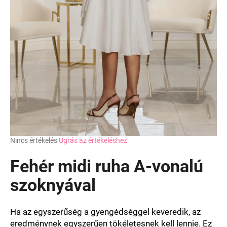
A
Nincs értékelés
Ugrás az értékeléshez
termék
átlagos
Fehér midi ruha A-vonalú
értékelése
5-
szoknyával
ből
0,0
csillag.
Ha az egyszerűség a gyengédséggel keveredik, az
eredménynek egyszerűen tökéletesnek kell lennie. Ez