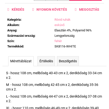
KÉRDÉS
NYOMON KÖVETÉS
MEGOSZTÁS
Kategória
:
Rövid ruhák
Alkalom
:
esküvő
Anyag
:
Elasztán 4%, Polyamid 96%
Származási ország
:
Lengyelország
Szín
:
fehér
Termékkód
:
SK8116-WHITE
Mérettáblázat
Értékelés
Beszélgetés
S - hossz 108 cm, mellbőség 40-43 cm x 2, derékbőség 33-34 cm
x 2.
M - hossz 108 cm, mellbőség 42-45 cm x 2, derékbőség 35-36
cm x 2.
L - hossz 108 cm, mellbőség 44-47 cm x 2, derékbőség 37-38 cm
x 2.
XL - hossz 110 cm, mellbőség 46-49 cm x 2, derékbőség 39-40