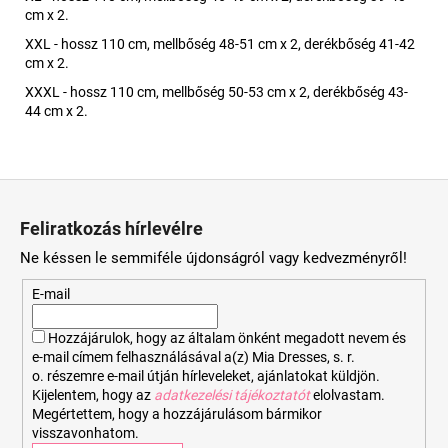
cm x 2.
XXL - hossz 110 cm, mellbőség 48-51 cm x 2, derékbőség 41-42
cm x 2.
XXXL - hossz 110 cm, mellbőség 50-53 cm x 2, derékbőség 43-
44 cm x 2.
L
á
Feliratkozás hírlevélre
b
Ne késsen le semmiféle újdonságról vagy kedvezményről!
l
é
E-mail
c
Hozzájárulok, hogy az általam önként megadott nevem és
e-mail címem felhasználásával a(z) Mia Dresses, s. r.
o. részemre e-mail útján hírleveleket, ajánlatokat küldjön.
Kijelentem, hogy az
adatkezelési tájékoztatót
elolvastam.
Megértettem, hogy a hozzájárulásom bármikor
visszavonhatom.