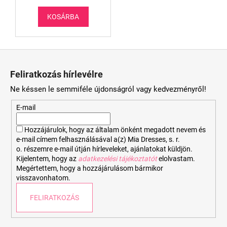
KOSÁRBA
L
á
Feliratkozás hírlevélre
b
Ne késsen le semmiféle újdonságról vagy kedvezményről!
l
é
E-mail
c
Hozzájárulok, hogy az általam önként megadott nevem és
e-mail címem felhasználásával a(z) Mia Dresses, s. r.
o. részemre e-mail útján hírleveleket, ajánlatokat küldjön.
Kijelentem, hogy az
adatkezelési tájékoztatót
elolvastam.
Megértettem, hogy a hozzájárulásom bármikor
visszavonhatom.
FELIRATKOZÁS