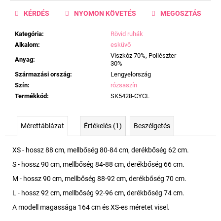
KÉRDÉS
NYOMON KÖVETÉS
MEGOSZTÁS
Kategória
:
Rövid ruhák
Alkalom
:
esküvő
Viszkóz 70%, Poliészter
Anyag
:
30%
Származási ország
:
Lengyelország
Szín
:
rózsaszín
Termékkód
:
SK5428-CYCL
Mérettáblázat
Értékelés (1)
Beszélgetés
XS - hossz 88 cm, mellbőség 80-84 cm, derékbőség 62 cm.
S - hossz 90 cm, mellbőség 84-88 cm, derékbőség 66 cm.
M - hossz 90 cm, mellbőség 88-92 cm, derékbőség 70 cm.
L - hossz 92 cm, mellbőség 92-96 cm, derékbőség 74 cm.
A modell magassága 164 cm és XS-es méretet visel.