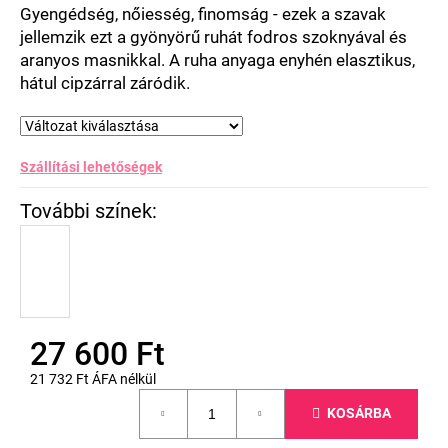
csillag.
Gyengédség, nőiesség, finomság - ezek a szavak
jellemzik ezt a gyönyörű ruhát fodros szoknyával és
aranyos masnikkal. A ruha anyaga enyhén elasztikus,
hátul cipzárral záródik.
Szállítási lehetőségek
27 600 Ft
21 732 Ft ÁFA nélkül
Egységár:
KOSÁRBA