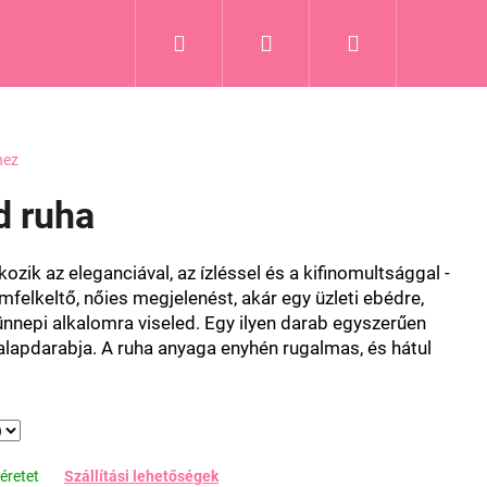
Keresés
Bejelentkezés
Kosár
hez
d ruha
ozik az eleganciával, az ízléssel és a kifinomultsággal -
emfelkeltő, nőies megjelenést, akár egy üzleti ebédre,
nnepi alkalomra viseled. Egy ilyen darab egyszerűen
lapdarabja. A ruha anyaga enyhén rugalmas, és hátul
éretet
Szállítási lehetőségek