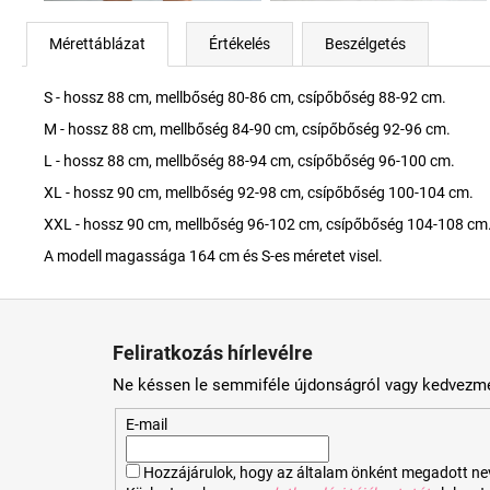
Mérettáblázat
Értékelés
Beszélgetés
S - hossz 88 cm, mellbőség 80-86 cm, csípőbőség 88-92 cm.
M - hossz 88 cm, mellbőség 84-90 cm, csípőbőség 92-96 cm.
L - hossz 88 cm, mellbőség 88-94 cm, csípőbőség 96-100 cm.
XL - hossz 90 cm, mellbőség 92-98 cm, csípőbőség 100-104 cm.
XXL - hossz 90 cm, mellbőség 96-102 cm, csípőbőség 104-108 cm
A modell magassága 164 cm és S-es méretet visel.
L
á
Feliratkozás hírlevélre
b
Ne késsen le semmiféle újdonságról vagy kedvezmé
l
é
E-mail
c
Hozzájárulok, hogy az általam önként megadott nevem