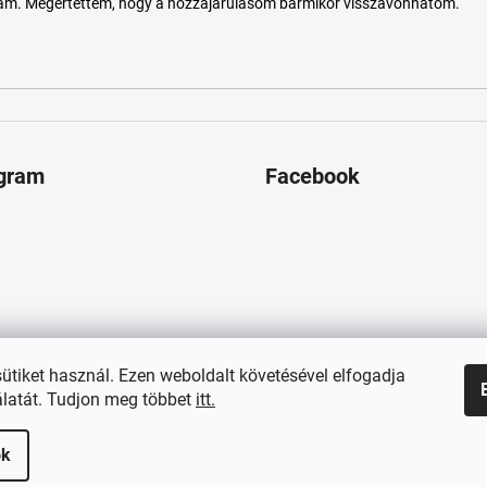
tam. Megértettem, hogy a hozzájárulásom bármikor visszavonhatom.
agram
Facebook
sütiket használ. Ezen weboldalt követésével elfogadja
latát. Tudjon meg többet
itt.
ok