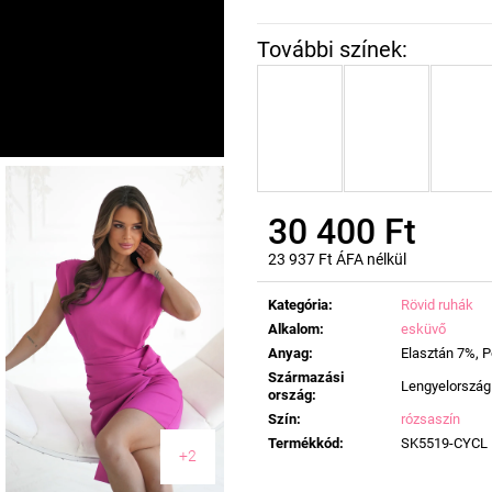
30 400 Ft
23 937 Ft ÁFA nélkül
Egységár:
Kategória
:
Rövid ruhák
Alkalom
:
esküvő
Anyag
:
Elasztán 7%, P
Származási
Lengyelország
ország
:
Szín
:
rózsaszín
Termékkód
:
SK5519-CYCL
+2