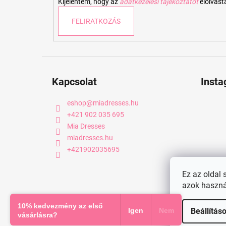
Kijelentem, hogy az
adatkezelési tájékoztatót
elolvas
FELIRATKOZÁS
Kapcsolat
Inst
eshop
@
miadresses.hu
+421 902 035 695
Mia Dresses
miadresses.hu
+421902035695
Ez az oldal 
azok haszná
Copyright 2026
miadresses.hu
. Minden jog fenntartva.
10% kedvezmény az első
Igen
Nem
Beállítás
vásárlásra?