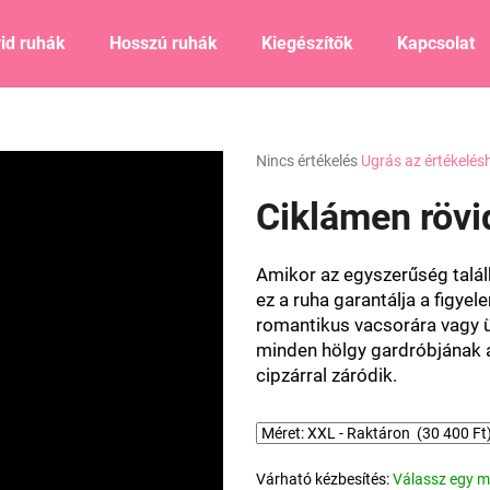
id ruhák
Hosszú ruhák
Kiegészítők
Kapcsolat
Mit keres?
A
Nincs értékelés
Ugrás az értékelés
termék
átlagos
Ciklámen rövi
KERESÉS
értékelése
5-
ből
Amikor az egyszerűség találk
0,0
Ajánljuk
ez a ruha garantálja a figyel
csillag.
romantikus vacsorára vagy ü
minden hölgy gardróbjának a
cipzárral záródik.
Várható kézbesítés:
Válassz egy m