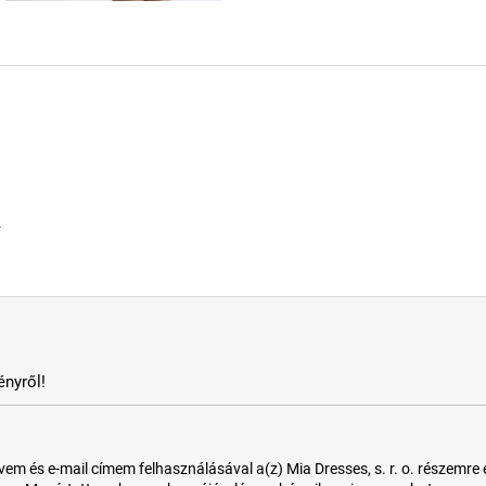
.
nyről!
 és e-mail címem felhasználásával a(z) Mia Dresses, s. r. o. részemre e-m