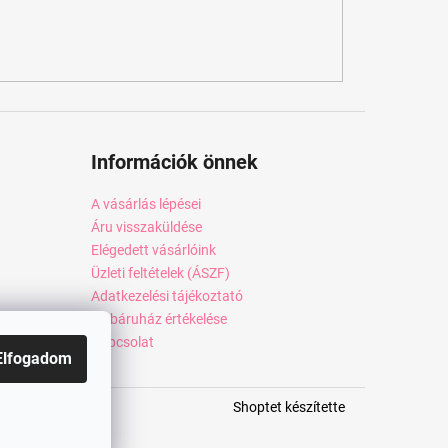
Információk önnek
A vásárlás lépései
Áru visszaküldése
Elégedett vásárlóink
Üzleti feltételek (ÁSZF)
Adatkezelési tájékoztató
Webáruház értékelése
Kapcsolat
Elfogadom
Shoptet készítette