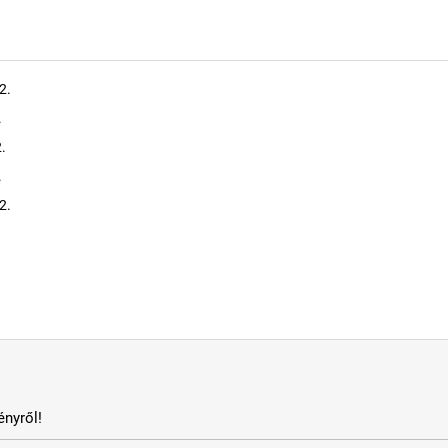
2.
.
.
.
2.
nyről!