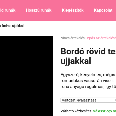
id ruhák
Hosszú ruhák
Kiegészítők
Kapcsolat
a fodros ujjakkal
Mit keres?
A
Nincs értékelés
Ugrás az értékelés
termék
átlagos
Bordó rövid te
KERESÉS
értékelése
5-
ujjakkal
ből
0,0
Ajánljuk
csillag.
Egyszerű, kényelmes, mégis 
romantikus vacsorán viseli, 
ruha anyaga rugalmas, így tö
Várható kézbesítés:
Válassz egy m