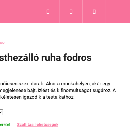
Keresés
Bejelentkezés
Kosár
hez
sthezálló ruha fodros
nőiesen szexi darab. Akár a munkahelyén, akár egy
megjelenése bájt, ízlést és kifinomultságot sugároz. A
kéletesen igazodik a testalkathoz.
éretet
Szállítási lehetőségek