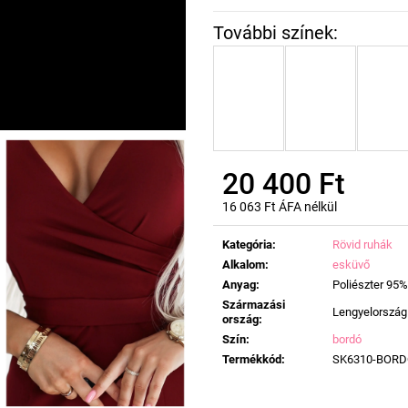
20 400 Ft
16 063 Ft ÁFA nélkül
Egységár:
Kategória
:
Rövid ruhák
Alkalom
:
esküvő
Anyag
:
Poliészter 95%
Származási
Lengyelország
ország
:
Szín
:
bordó
Termékkód
:
SK6310-BOR