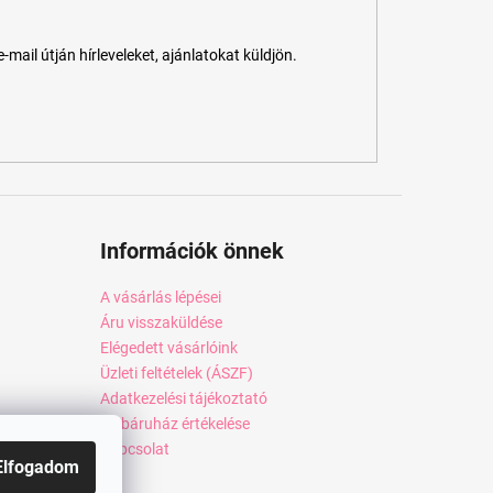
ail útján hírleveleket, ajánlatokat küldjön.
Információk önnek
A vásárlás lépései
Áru visszaküldése
Elégedett vásárlóink
Üzleti feltételek (ÁSZF)
Adatkezelési tájékoztató
Webáruház értékelése
Kapcsolat
Elfogadom