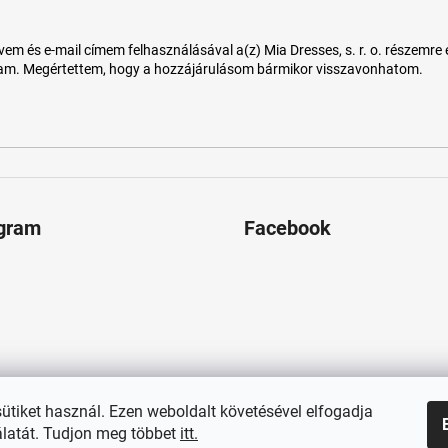
 és e-mail címem felhasználásával a(z) Mia Dresses, s. r. o. részemre e-m
tam. Megértettem, hogy a hozzájárulásom bármikor visszavonhatom.
agram
Facebook
sütiket használ. Ezen weboldalt követésével elfogadja
latát. Tudjon meg többet
itt.