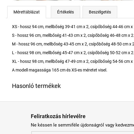
Mérettáblázat
Értékelés
Beszélgetés
XS - hossz 94 cm, mellbőség 39-41 cm x 2, csípőbőség 44-46 cm x 
S - hossz 96 cm, mellbőség 41-43 cm x 2, csípőbőség 46-48 cm x 2
M - hossz 96 cm, mellbőség 43-45 cm x 2, csípőbőség 48-50 cm x 2
L - hossz 98 cm, mellbőség 45-47 cm x 2, csípőbőség 50-52 cm x 2
XL - hossz 98 cm, mellbőség 47-49 cm x 2, csípőbőség 54-56 cm x 
A modell magassága 165 cm és XS-es méretet visel.
L
á
Feliratkozás hírlevélre
b
Ne késsen le semmiféle újdonságról vagy kedvezmé
l