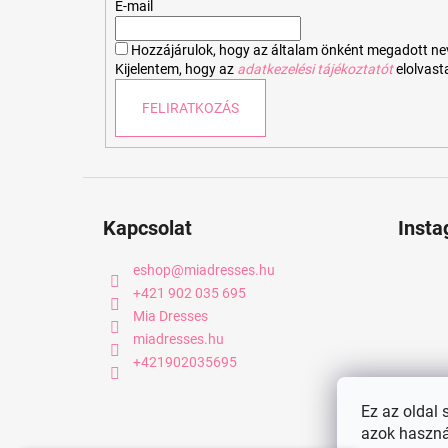
é
E-mail
c
Hozzájárulok, hogy az általam önként megadott nevem
Kijelentem, hogy az
adatkezelési tájékoztatót
elolvas
FELIRATKOZÁS
Kapcsolat
Inst
eshop
@
miadresses.hu
+421 902 035 695
Mia Dresses
miadresses.hu
+421902035695
Ez az oldal 
azok haszná