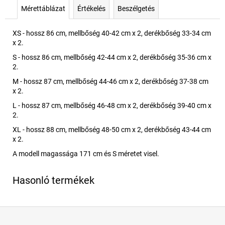
Mérettáblázat
Értékelés
Beszélgetés
XS - hossz 86 cm, mellbőség 40-42 cm x 2, derékbőség 33-34 cm
x 2.
S - hossz 86 cm, mellbőség 42-44 cm x 2, derékbőség 35-36 cm x
2.
M - hossz 87 cm, mellbőség 44-46 cm x 2, derékbőség 37-38 cm
x 2.
L - hossz 87 cm, mellbőség 46-48 cm x 2, derékbőség 39-40 cm x
2.
XL - hossz 88 cm, mellbőség 48-50 cm x 2, derékbőség 43-44 cm
x 2.
A modell magassága 171 cm és S méretet visel.
L