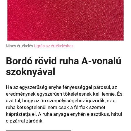
A
Nincs értékelés
Ugrás az értékeléshez
termék
átlagos
Bordó rövid ruha A-vonalú
értékelése
5-
szoknyával
ből
0,0
csillag.
Ha az egyszerűség enyhe fényességgel párosul, az
eredménynek egyszerűen tökéletesnek kell lennie. És
azáltal, hogy az ön személyiségéhez igazodik, ez a
ruha kétségtelenül nem csak a férfiak szemét
kápráztatja el. A ruha anyaga enyhén elasztikus, hátul
cipzárral záródik.