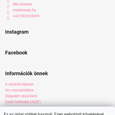
Mia Dresses
miadresses.hu
+421902035695
Instagram
Facebook
Információk önnek
A vásárlás lépései
Áru visszaküldése
Elégedett vásárlóink
Üzleti feltételek (ÁSZF)
Adatkezelési tájékoztató
Webáruház értékelése
Ez az oldal sütiket használ. Ezen weboldalt követésével