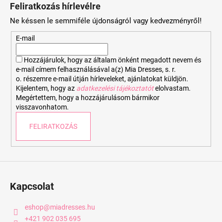
á
Feliratkozás hírlevélre
b
Ne késsen le semmiféle újdonságról vagy kedvezményről!
l
é
E-mail
c
Hozzájárulok, hogy az általam önként megadott nevem és
e-mail címem felhasználásával a(z) Mia Dresses, s. r.
o. részemre e-mail útján hírleveleket, ajánlatokat küldjön.
Kijelentem, hogy az
adatkezelési tájékoztatót
elolvastam.
Megértettem, hogy a hozzájárulásom bármikor
visszavonhatom.
FELIRATKOZÁS
Kapcsolat
eshop
@
miadresses.hu
+421 902 035 695