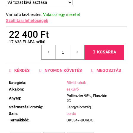
Várható kézbesítés:
Válassz egy méretet
Szállítási lehetőségek
22 400 Ft
17 638 Ft ÁFA nélkül
Egységár:
KOSÁRBA
KÉRDÉS
NYOMON KÖVETÉS
MEGOSZTÁS
Kategória
:
Rövid ruhák
Alkalom
:
esküvő
Poliészter 95%, Elasztán
Anyag
:
5%
Származási ország
:
Lengyelország
Szín
:
bordó
Termékkód
:
SK5347-BORDO