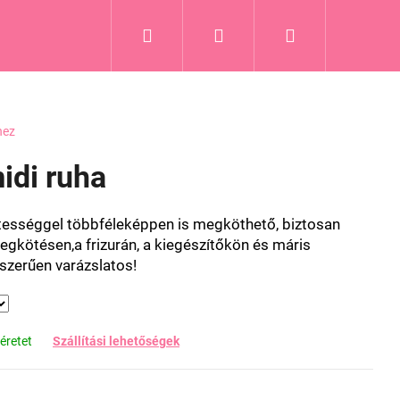
Keresés
Bejelentkezés
Kosár
Blog
hez
idi ruha
letességgel többféleképpen is megköthető, biztosan
 megkötésen,a frizurán, a kiegészítőkön és máris
yszerűen varázslatos!
éretet
Szállítási lehetőségek