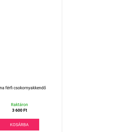
na férfi csokornyakkendő
Raktáron
3 600 Ft
KOSÁRBA