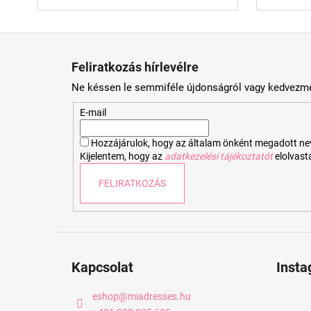
L
á
Feliratkozás hírlevélre
b
Ne késsen le semmiféle újdonságról vagy kedvezmé
l
é
E-mail
c
Hozzájárulok, hogy az általam önként megadott nevem
Kijelentem, hogy az
adatkezelési tájékoztatót
elolvas
FELIRATKOZÁS
Kapcsolat
Inst
eshop
@
miadresses.hu