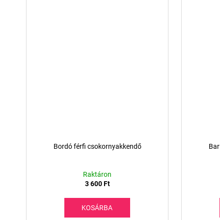
Bordó férfi csokornyakkendő
Bar
Raktáron
3 600 Ft
KOSÁRBA