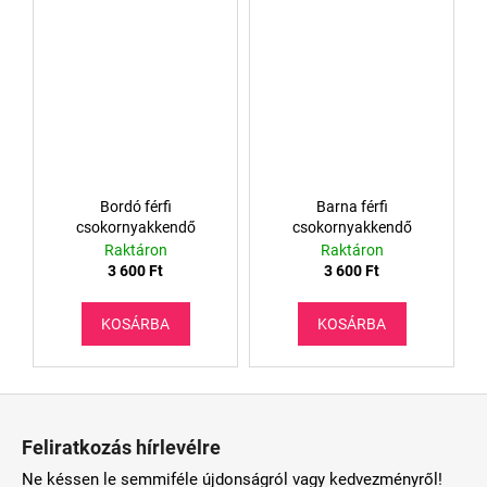
Bordó férfi
Barna férfi
csokornyakkendő
csokornyakkendő
Raktáron
Raktáron
3 600 Ft
3 600 Ft
KOSÁRBA
KOSÁRBA
L
á
Feliratkozás hírlevélre
b
Ne késsen le semmiféle újdonságról vagy kedvezményről!