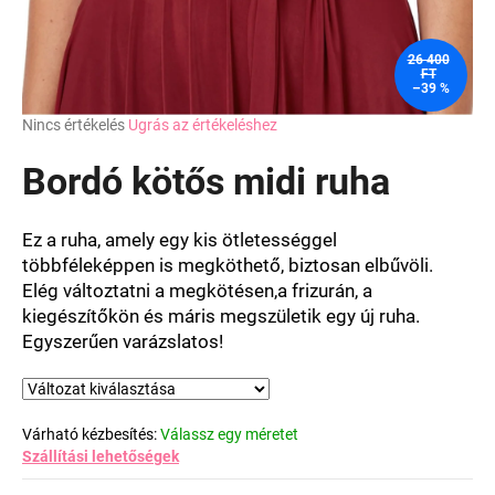
26 400
FT
–39 %
A
Nincs értékelés
Ugrás az értékeléshez
termék
átlagos
Bordó kötős midi ruha
értékelése
5-
ből
Ez a ruha, amely egy kis ötletességgel
0,0
többféleképpen is megköthető, biztosan elbűvöli.
csillag.
Elég változtatni a megkötésen,a frizurán, a
kiegészítőkön és máris megszületik egy új ruha.
Egyszerűen varázslatos!
Várható kézbesítés:
Válassz egy méretet
Szállítási lehetőségek