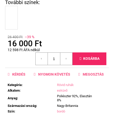
26 400 Ft
–39 %
16 000 Ft
12 598 Ft ÁFA nélkül
Egységár:
KOSÁRBA
KÉRDÉS
NYOMON KÖVETÉS
MEGOSZTÁS
Kategória
:
Rövid ruhák
Alkalom
:
esküvő
Poliészter 92%, Elasztán
Anyag
:
8%
Származási ország
:
Nagy-Britannia
Szín
:
bordó