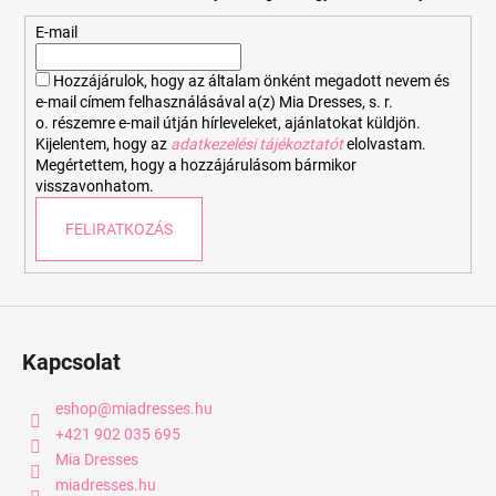
l
é
E-mail
c
Hozzájárulok, hogy az általam önként megadott nevem és
e-mail címem felhasználásával a(z) Mia Dresses, s. r.
o. részemre e-mail útján hírleveleket, ajánlatokat küldjön.
Kijelentem, hogy az
adatkezelési tájékoztatót
elolvastam.
Megértettem, hogy a hozzájárulásom bármikor
visszavonhatom.
FELIRATKOZÁS
Kapcsolat
eshop
@
miadresses.hu
+421 902 035 695
Mia Dresses
miadresses.hu