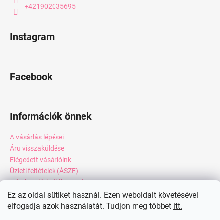
+421902035695
Instagram
Facebook
Információk önnek
A vásárlás lépései
Áru visszaküldése
Elégedett vásárlóink
Üzleti feltételek (ÁSZF)
Adatkezelési tájékoztató
Webáruház értékelése
Ez az oldal sütiket használ. Ezen weboldalt követésével
Kapcsolat
elfogadja azok használatát. Tudjon meg többet
itt.
Blog