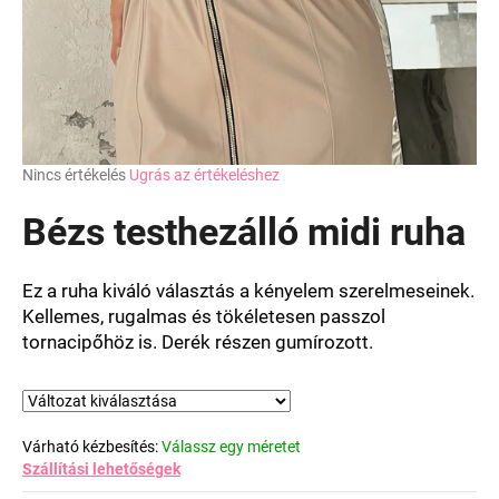
A
Nincs értékelés
Ugrás az értékeléshez
termék
átlagos
Bézs testhezálló midi ruha
értékelése
5-
ből
Ez a ruha kiváló választás a kényelem szerelmeseinek.
0,0
Kellemes, rugalmas és tökéletesen passzol
csillag.
tornacipőhöz is. Derék részen gumírozott.
Várható kézbesítés:
Válassz egy méretet
Szállítási lehetőségek