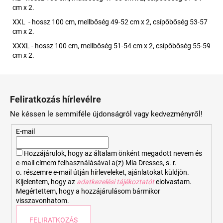
cm x 2.
XXL - hossz 100 cm, mellbőség 49-52 cm x 2, csípőbőség 53-57
cm x 2.
XXXL - hossz 100 cm, mellbőség 51-54 cm x 2, csípőbőség 55-59
cm x 2.
L
á
Feliratkozás hírlevélre
b
Ne késsen le semmiféle újdonságról vagy kedvezményről!
l
é
E-mail
c
Hozzájárulok, hogy az általam önként megadott nevem és
e-mail címem felhasználásával a(z) Mia Dresses, s. r.
o. részemre e-mail útján hírleveleket, ajánlatokat küldjön.
Kijelentem, hogy az
adatkezelési tájékoztatót
elolvastam.
Megértettem, hogy a hozzájárulásom bármikor
visszavonhatom.
FELIRATKOZÁS