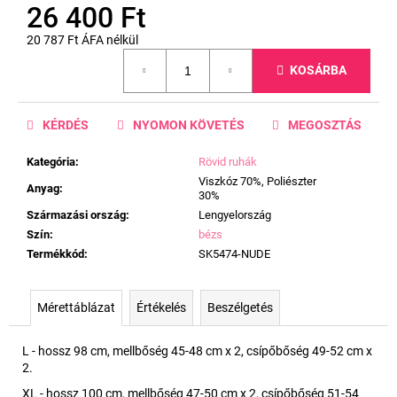
26 400 Ft
20 787 Ft ÁFA nélkül
Egységár:
KOSÁRBA
KÉRDÉS
NYOMON KÖVETÉS
MEGOSZTÁS
Kategória
:
Rövid ruhák
Viszkóz 70%, Poliészter
Anyag
:
30%
Származási ország
:
Lengyelország
Szín
:
bézs
Termékkód
:
SK5474-NUDE
Mérettáblázat
Értékelés
Beszélgetés
L - hossz 98 cm, mellbőség 45-48 cm x 2, csípőbőség 49-52 cm x
2.
XL - hossz 100 cm, mellbőség 47-50 cm x 2, csípőbőség 51-54