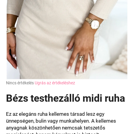
A
Nincs értékelés
Ugrás az értékeléshez
termék
átlagos
Bézs testhezálló midi ruha
értékelése
5-
ből
Ez az elegáns ruha kellemes társad lesz egy
0,0
ünnepségen, bulin vagy munkahelyen. A kellemes
csillag.
anyagnak köszönhetően nemcsak tetszetős