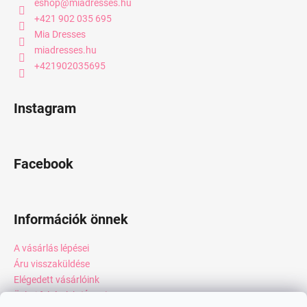
eshop
@
miadresses.hu
+421 902 035 695
Mia Dresses
miadresses.hu
+421902035695
Instagram
Facebook
Információk önnek
A vásárlás lépései
Áru visszaküldése
Elégedett vásárlóink
Üzleti feltételek (ÁSZF)