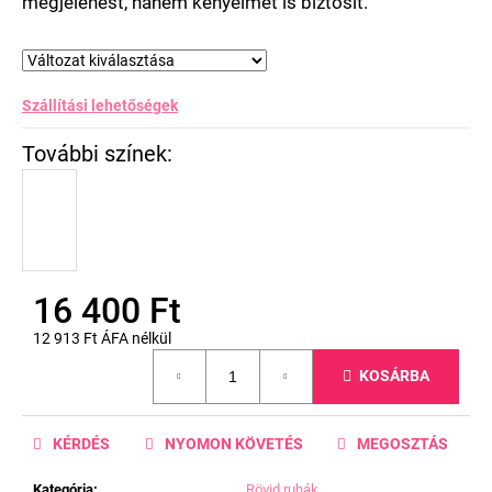
megjelenést, hanem kényelmet is biztosít.
Szállítási lehetőségek
16 400 Ft
12 913 Ft ÁFA nélkül
Egységár:
KOSÁRBA
KÉRDÉS
NYOMON KÖVETÉS
MEGOSZTÁS
Kategória
:
Rövid ruhák