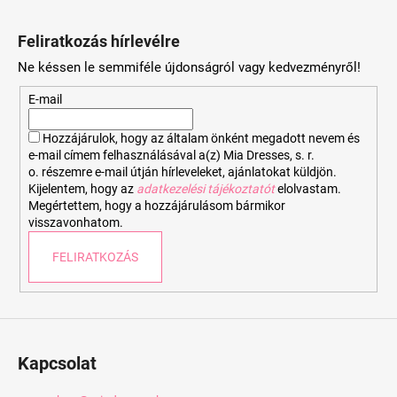
L
á
Feliratkozás hírlevélre
b
Ne késsen le semmiféle újdonságról vagy kedvezményről!
l
é
E-mail
c
Hozzájárulok, hogy az általam önként megadott nevem és
e-mail címem felhasználásával a(z) Mia Dresses, s. r.
o. részemre e-mail útján hírleveleket, ajánlatokat küldjön.
Kijelentem, hogy az
adatkezelési tájékoztatót
elolvastam.
Megértettem, hogy a hozzájárulásom bármikor
visszavonhatom.
FELIRATKOZÁS
Kapcsolat