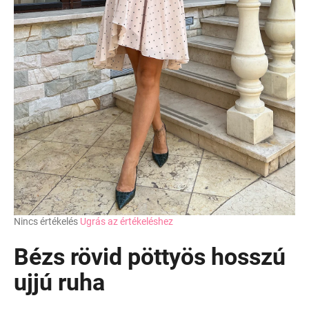
A
Nincs értékelés
Ugrás az értékeléshez
termék
átlagos
Bézs rövid pöttyös hosszú
értékelése
5-
ujjú ruha
ből
0,0