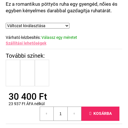
csillag.
Ez a romantikus pöttyös ruha egy gyengéd, nőies és
egyben kényelmes darabbal gazdagítja ruhatárát.
Várható kézbesítés:
Válassz egy méretet
Szállítási lehetőségek
30 400 Ft
23 937 Ft ÁFA nélkül
Egységár:
KOSÁRBA