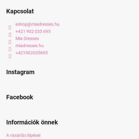
Kapcsolat
eshop
@
miadresses.hu
+421 902 035 695
Mia Dresses
miadresses.hu
+421902035695
Instagram
Facebook
Információk önnek
A vásárlás lépései