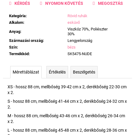
KÉRDÉS
NYOMON KÖVETÉS
MEGOSZTÁS
Kategória
:
Rövid ruhák
Alkalom
:
esküvő
Viszkóz 70%, Poliészter
Anyag
:
30%
Származási ország
:
Lengyelország
Szín
:
bézs
Termékkód
:
SK5475-NUDE
Mérettáblázat
Értékelés
Beszélgetés
XS - hossz 88 cm, mellbőség 39-42 cm x 2, derékbőség 22-30 cm
x 2.
S - hossz 88 cm, mellbőség 41-44 cm x 2, derékbőség 24-32 cm x
2.
M - hossz 88 cm, mellbőség 43-46 cm x 2, derékbőség 26-34 cm
x 2.
L - hossz 88 cm, mellbőség 45-48 cm x 2, derékbőség 28-36 cm x