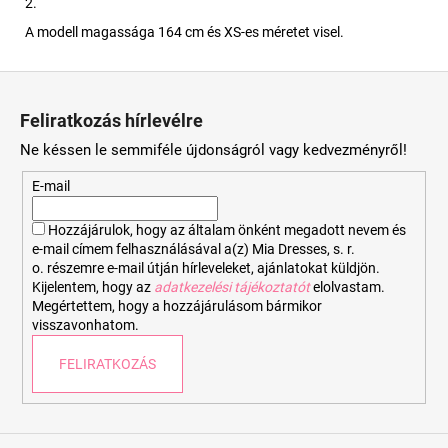
2.
A modell magassága 164 cm és XS-es méretet visel.
L
á
Feliratkozás hírlevélre
b
Ne késsen le semmiféle újdonságról vagy kedvezményről!
l
é
E-mail
c
Hozzájárulok, hogy az általam önként megadott nevem és
e-mail címem felhasználásával a(z) Mia Dresses, s. r.
o. részemre e-mail útján hírleveleket, ajánlatokat küldjön.
Kijelentem, hogy az
adatkezelési tájékoztatót
elolvastam.
Megértettem, hogy a hozzájárulásom bármikor
visszavonhatom.
FELIRATKOZÁS